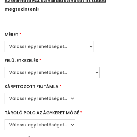
Az elérhető RAL színskála színeket itt tudod
megtekinteni!
MÉRET
*
FELÜLETKEZELÉS
*
KÁRPITOZOTT FEJTÁMLA
*
TÁROLÓ POLC AZ ÁGYKERET MÖGÉ
*