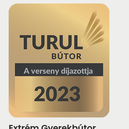
Extrém Gyerekbútor