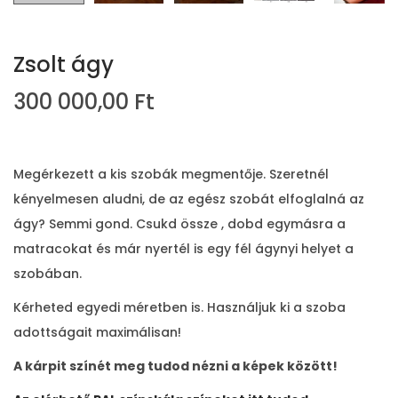
Zsolt ágy
300 000,00
Ft
Megérkezett a kis szobák megmentője. Szeretnél
kényelmesen aludni, de az egész szobát elfoglalná az
ágy? Semmi gond. Csukd össze , dobd egymásra a
matracokat és már nyertél is egy fél ágynyi helyet a
szobában.
Kérheted egyedi méretben is. Használjuk ki a szoba
adottságait maximálisan!
A kárpit színét meg tudod nézni a képek között!