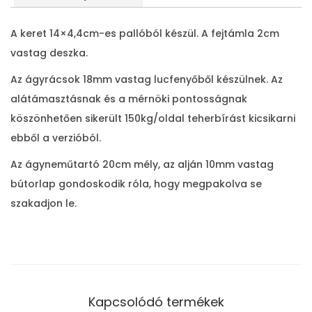
m
e
A keret 14×4,4cm-es pallóból készül. A fejtámla 2cm
n
vastag deszka.
n
Az ágyrácsok 18mm vastag lucfenyőből készülnek. Az
y
alátámasztásnak és a mérnöki pontosságnak
i
köszönhetően sikerült 150kg/oldal teherbírást kicsikarni
s
ebből a verzióból.
é
g
Az ágyneműtartó 20cm mély, az alján 10mm vastag
bútorlap gondoskodik róla, hogy megpakolva se
szakadjon le.
Kapcsolódó termékek