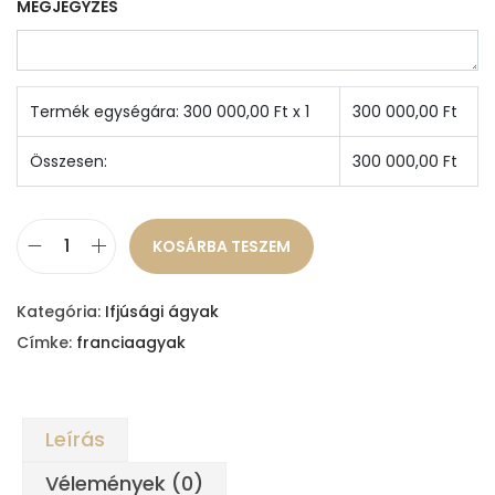
MEGJEGYZÉS
Termék egységára:
300 000,00
Ft x 1
300 000,00
Ft
Összesen:
300 000,00
Ft
KOSÁRBA TESZEM
Z
s
Kategória:
Ifjúsági ágyak
o
Címke:
franciaagyak
l
t
á
Leírás
g
y
Vélemények (0)