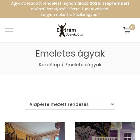
Ágyakra leadott rendelést leghamarabb
2026. szeptemberi
elkészüléssel/szállítással tudjuk vállalni!
Legyen neked is házikóágyad!
0
S
S
k
k
Emeletes ágyak
i
i
p
p
Kezdőlap
/
Emeletes ágyak
t
t
o
o
n
c
a
o
v
n
i
t
g
e
a
n
t
t