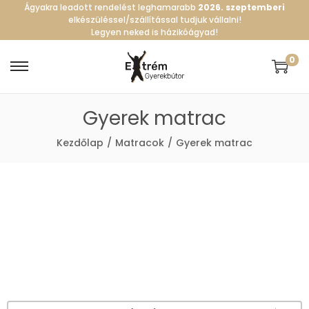
Ágyakra leadott rendelést leghamarabb
2026. szeptemberi
elkészüléssel/szállítással tudjuk vállalni!
Legyen neked is házikóágyad!
0
Gyerek matrac
Kezdőlap
/
Matracok
/
Gyerek matrac
Rendezés