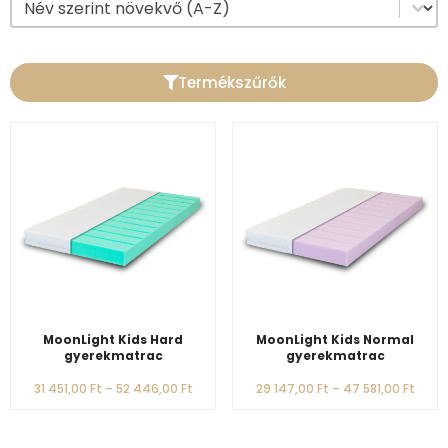
Sort content
Termékszűrők
MoonLight Kids Hard
MoonLight Kids Normal
gyerekmatrac
gyerekmatrac
31 451,00
Ft
–
52 446,00
Ft
29 147,00
Ft
–
47 581,00
Ft