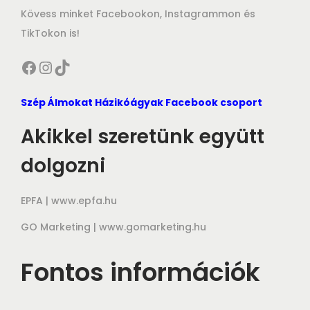
Kövess minket Facebookon, Instagrammon és
TikTokon is!
Facebook
Instagram
TikTok
Szép Álmokat Házikóágyak Facebook csoport
Akikkel szeretünk együtt
dolgozni
EPFA |
www.epfa.hu
GO Marketing |
www.gomarketing.hu
Fontos információk