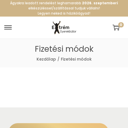
Ágyakra leadott rendelést leghamarabb
2026. szeptemberi
elkészüléssel/szállítással tudjuk vállalni!
Legyen neked is házikóágyad!
0
S
S
k
k
Fizetési módok
i
i
p
p
Kezdőlap
/
Fizetési módok
t
t
o
o
n
c
a
o
v
n
i
t
g
e
a
n
t
t