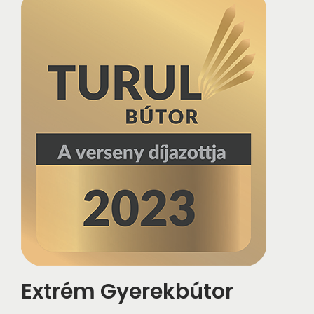
i
o
n
Extrém Gyerekbútor