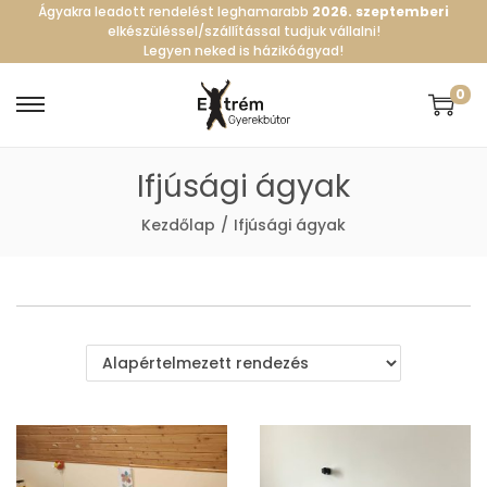
Ágyakra leadott rendelést leghamarabb
2026. szeptemberi
elkészüléssel/szállítással tudjuk vállalni!
Legyen neked is házikóágyad!
0
S
S
k
k
Ifjúsági ágyak
i
i
p
p
Kezdőlap
/
Ifjúsági ágyak
t
t
o
o
n
c
a
o
v
n
i
t
g
e
a
n
t
t