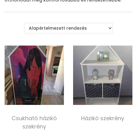
i
o
n
Csukható házikó
Házikó szekrény
szekrény
29 990,00
Ft
150 000,00
Ft