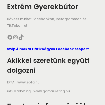
Extrém Gyerekbútor
Kövess minket Facebookon, Instagrammon és
TikTokon is!
Facebook
Instagram
TikTok
Szép Álmokat Házikóágyak Facebook csoport
Akikkel szeretünk együtt
dolgozni
EPFA |
www.epfa.hu
GO Marketing |
www.gomarketing.hu