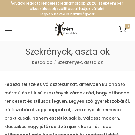
Ágyakra leadott rendelést leghamarabb
2026. szeptemberi
elkészüléssel/szállítással tudjuk vállalni!
Legyen neked is házikóágyad!
0
S
S
k
k
Szekrények, asztalok
i
i
p
p
Kezdőlap
/
Szekrények, asztalok
t
t
o
o
n
c
Fedezd fel széles választékunkat, amelyben különböző
a
o
méretű és stílusú szekrények várnak rád, hogy otthonod
v
n
rendezett és stílusos legyen. Legyen szó gyerekszobáról,
i
t
hálószobáról vagy nappaliról, szekrényeink nemcsak
g
e
praktikusak, hanem esztétikusak is. Válassz modern,
a
n
klasszikus vagy játékos dizájnjaink közül, és tedd
t
t
otthonodat még komfortosabbá és rendezettebbé.