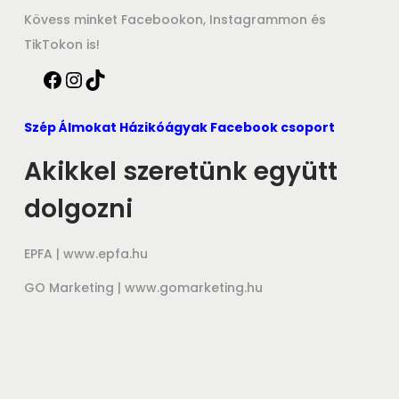
Kövess minket Facebookon, Instagrammon és
TikTokon is!
Szép Álmokat Házikóágyak Facebook csoport
Akikkel szeretünk együtt
dolgozni
EPFA |
www.epfa.hu
GO Marketing |
www.gomarketing.hu