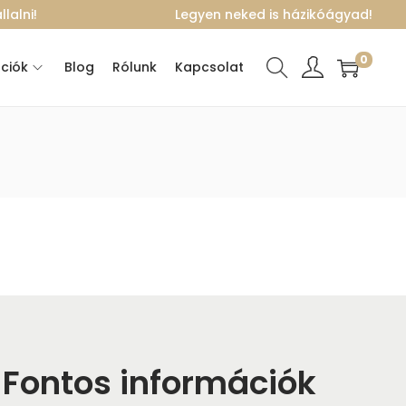
lalni!
Legyen neked is házikóágyad!
0
ciók
Blog
Rólunk
Kapcsolat
Fontos információk