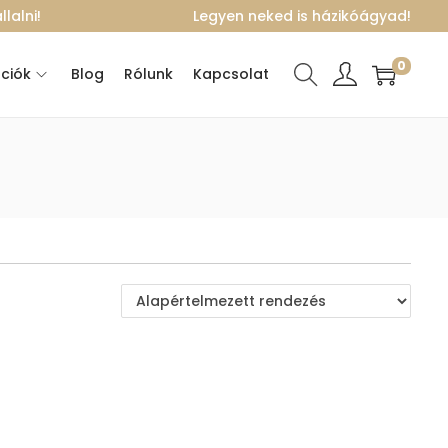
lalni!
Legyen neked is házikóágyad!
0
ciók
Blog
Rólunk
Kapcsolat