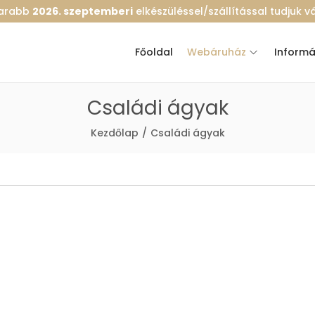
marabb
2026. szeptemberi
elkészüléssel/szállítással tudjuk vál
Főoldal
Webáruház
Informá
Családi ágyak
Kezdőlap
/
Családi ágyak