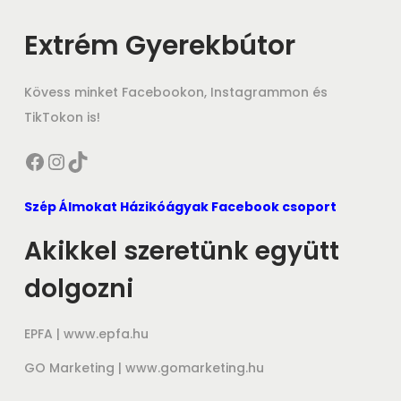
Extrém Gyerekbútor
Kövess minket Facebookon, Instagrammon és
TikTokon is!
Facebook
Instagram
TikTok
Szép Álmokat Házikóágyak Facebook csoport
Akikkel szeretünk együtt
dolgozni
EPFA |
www.epfa.hu
GO Marketing |
www.gomarketing.hu