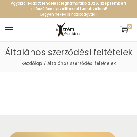
Ágyakra leadott rendelést leghamarabb
2026. szeptemberi
elkészüléssel/szállítással tudjuk vállalni!
Legyen neked is házikóágyad!
0
S
S
k
k
Általános szerződési feltételek
i
i
p
p
Kezdőlap
/
Általános szerződési feltételek
t
t
o
o
n
c
a
o
v
n
i
t
g
e
a
n
t
t