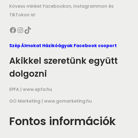
Kövess minket Facebookon, Instagrammon és
TikTokon is!
Facebook
Instagram
TikTok
Szép Álmokat Házikóágyak Facebook csoport
Akikkel szeretünk együtt
dolgozni
EPFA |
www.epfa.hu
GO Marketing |
www.gomarketing.hu
Fontos információk