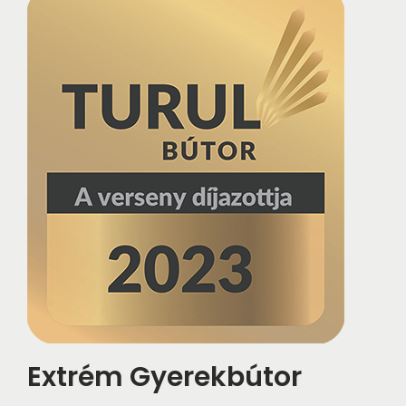
i
o
n
Extrém Gyerekbútor