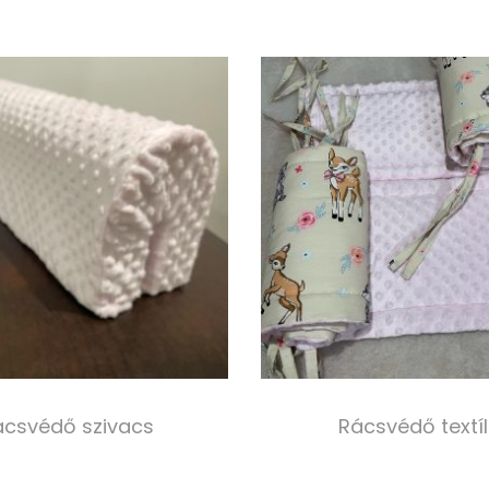
ácsvédő szivacs
Rácsvédő textíl
6 500,00
Ft
4 000,00
Ft