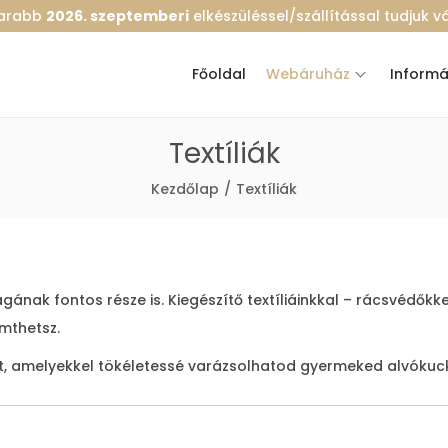
marabb
2026. szeptemberi
elkészüléssel/szállítással tudjuk vál
Főoldal
Webáruház
Informá
Textíliák
Kezdőlap
/
Textíliák
gának fontos része is. Kiegészítő textíliáinkkal – rácsvédő
mthetsz.
at, amelyekkel tökéletessé varázsolhatod gyermeked alvókuc