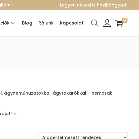
lalni!
Legyen neked is házikóágyad!
0
ciók
Blog
Rólunk
Kapcsolat
kkel, ágyneműhuzatokkal, ágytakarókkal – nemcsak
kóját! ✨