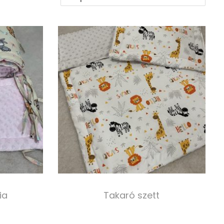
ia
Takaró szett
13 000,00
Ft