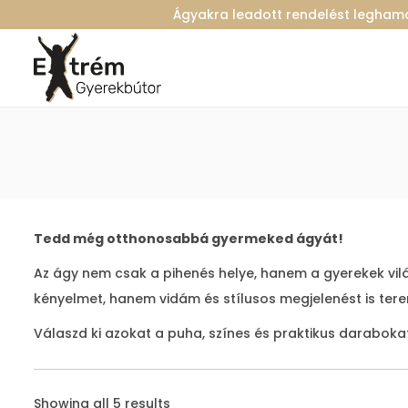
Ágyakra leadott rendelést legha
S
S
k
k
i
i
p
p
t
t
o
o
n
c
Tedd még otthonosabbá gyermeked ágyát!
a
o
Az ágy nem csak a pihenés helye, hanem a gyerekek vilá
v
n
kényelmet, hanem vidám és stílusos megjelenést is tere
i
t
Válaszd ki azokat a puha, színes és praktikus darabok
g
e
a
n
t
t
Showing all 5 results