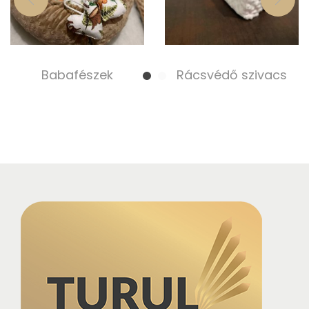
Babafészek
Rácsvédő szivacs
17 000,00
Ft
6 500,00
Ft
Select options
Select options