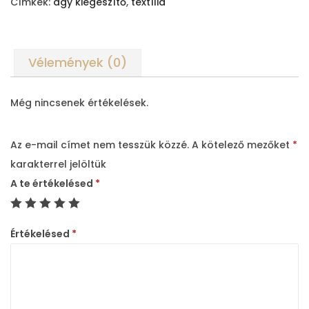
Címkék:
ágy kiegészítő
,
textília
s
v
é
Vélemények (0)
d
ő
Még nincsenek értékelések.
t
e
x
Az e-mail címet nem tesszük közzé.
A kötelező mezőket
*
t
karakterrel jelöltük
í
A te értékelésed
*
l
i
Értékelésed
*
a
m
e
n