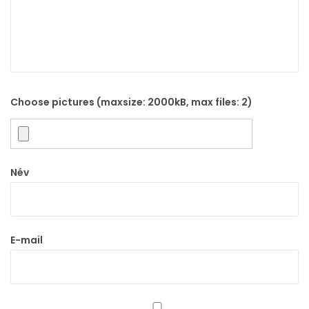
n
y
i
s
é
Choose pictures (maxsize: 2000kB, max files: 2)
g
Név
E-mail