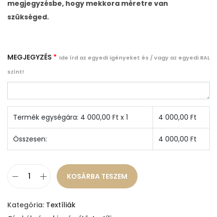
megjegyzésbe, hogy mekkora méretre van
szükséged.
MEGJEGYZÉS
*
Ide írd az egyedi igényeket és / vagy az egyedi RAL
színt!
Termék egységára:
4 000,00
Ft x 1
4 000,00
Ft
Összesen:
4 000,00
Ft
KOSÁRBA TESZEM
R
á
Kategória:
Textíliák
c