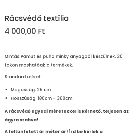
Rácsvédő textília
4 000,00
Ft
Mintás Pamut és puha minky anyagból készülnek. 30
fokon moshatóak a termékek.
Standard méret:
Magasság: 25 cm
Hosszúság: 180cm – 360cm
A rácsvédő egyedi méretekkel is kérhető, teljesen az
ágyra szabva!
A feltüntetett ár méter ár! Írd be kérlek a