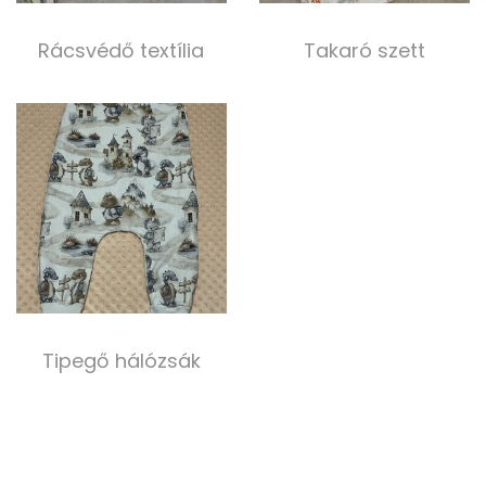
Rácsvédő textília
Takaró szett
4 000,00
Ft
13 000,00
Ft
Select options
Select options
Tipegő hálózsák
8 000,00
Ft
Select options