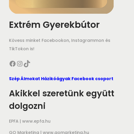
Extrém Gyerekbútor
Kövess minket Facebookon, Instagrammon és
TikTokon is!
Facebook
Instagram
TikTok
Szép Álmokat Házikóágyak Facebook csoport
Akikkel szeretünk együtt
dolgozni
EPFA |
www.epfa.hu
GO Marketing |
www.gomarketing.hu