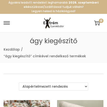
Ágyakra leadott rendelést leghamarabb
2026. szeptemberi
elkészüléssel/szállítással tudjuk vállalni!
Legyen neked is házikóágyad!
0
S
S
k
k
ágy kiegészítő
i
i
p
p
Kezdőlap
/
t
t
“ágy kiegészítő” címkével rendelkező termékek
o
o
n
c
a
o
v
n
i
t
g
e
a
n
t
t