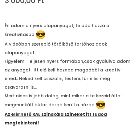
3 000,00
Ft
Én adom a nyers alapanyagot, te add hozzá a
kreativitásod
A videóban szereplő törölköző tartóhoz adok
alapanyagot.
Figyelem! Teljesen nyers formában,csak gyalulva adom
az anyagot.. Itt elő kell hoznod magadból a kreatív
éned.. Neked kell csiszolni, festeni, fúrni és még
csavarozni is…
Mert nincs is jobb dolog, mint mikor a te kezeid által
megmunkált bútor darab kerül a házba
Az elérhető RAL színskála színeket itt tudod
megtekinteni!