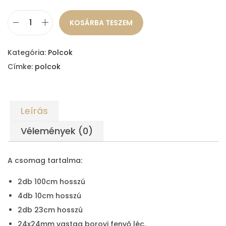
KOSÁRBA TESZEM
D
I
Kategória:
Polcok
Y
Címke:
polcok
T
ö
r
Leírás
ö
l
Vélemények (0)
k
ö
A csomag tartalma:
z
2db 100cm hosszú
ő
4db 10cm hosszú
t
2db 23cm hosszú
a
24x24mm vastag borovi fenyő léc,