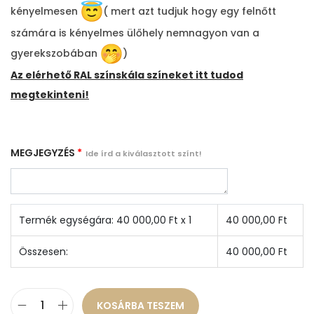
kényelmesen
( mert azt tudjuk hogy egy felnőtt
számára is kényelmes ülőhely nemnagyon van a
gyerekszobában
)
Az elérhető RAL színskála színeket itt tudod
megtekinteni!
MEGJEGYZÉS
*
Ide írd a kiválasztott színt!
Termék egységára:
40 000,00
Ft x 1
40 000,00
Ft
Összesen:
40 000,00
Ft
KOSÁRBA TESZEM