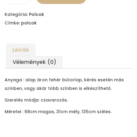
G
y
Kategória:
Polcok
e
Címke:
polcok
r
e
k
Leírás
k
ö
Vélemények (0)
n
y
Anyaga : alap áron fehér bútorlap, kérés esetén más
v
színben, vagy akár több színben is elkészíthető.
t
Szerelés módja: csavarozás.
á
r
Méretei : 68cm magas, 31cm mély, 135cm széles.
ü
l