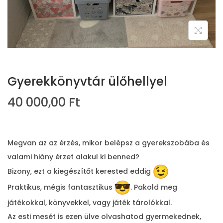
i
o
n
Gyerekkönyvtár ülőhellyel
40 000,00
Ft
Megvan az az érzés, mikor belépsz a gyerekszobába és
valami hiány érzet alakul ki benned?
Bizony, ezt a kiegészítőt kerested eddig
Praktikus, mégis fantasztikus
. Pakold meg
játékokkal, könyvekkel, vagy játék tárolókkal.
Az esti mesét is ezen ülve olvashatod gyermekednek,