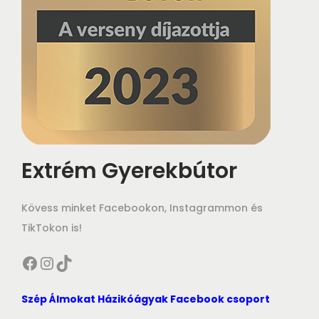
w
s
a
:
s
5
:
0
7
0
0
0
0
,
Extrém Gyerekbútor
0
0
,
0
0
Kövess minket Facebookon, Instagrammon és
0
F
TikTokon is!
t
Facebook
Instagram
TikTok
F
.
t
Szép Álmokat Házikóágyak Facebook csoport
.