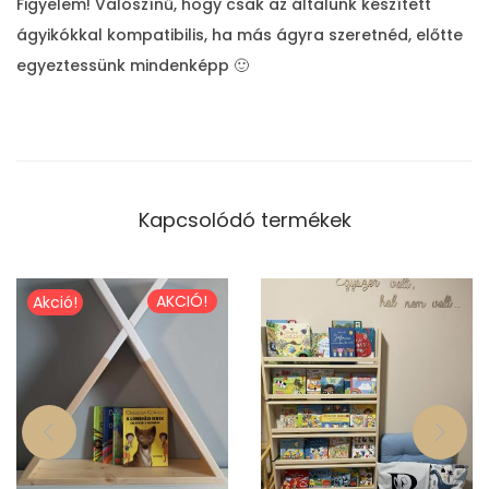
Figyelem! Valószínű, hogy csak az általunk készített
t
ágyikókkal kompatibilis, ha más ágyra szeretnéd, előtte
ó
egyeztessünk mindenképp 🙂
m
e
n
n
y
Kapcsolódó termékek
i
s
é
AKCIÓ!
Akció!
g