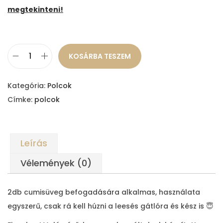
megtekinteni!
KOSÁRBA TESZEM
C
u
Kategória:
Polcok
m
Címke:
polcok
i
s
ü
Leírás
v
e
Vélemények (0)
g
t
2db cumisüveg befogadására alkalmas, használata
a
egyszerű, csak rá kell húzni a leesés gátlóra és kész is 😇
r