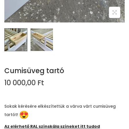
Cumisüveg tartó
10 000,00
Ft
Sokak kérésére elkészítettük a várva várt cumisüveg
tartót!
Az elérhető RAL színskála színeket itt tudod