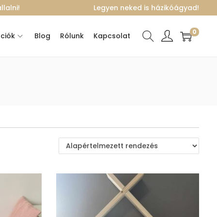
lalni!
Legyen neked is házikóágyad!
0
ciók
Blog
Rólunk
Kapcsolat