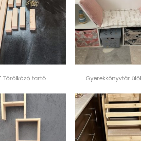
Y Törölköző tartó
Gyerekkönyvtár ülőh
3 000,00
Ft
40 000,00
Ft
Kosárba teszem
Select option