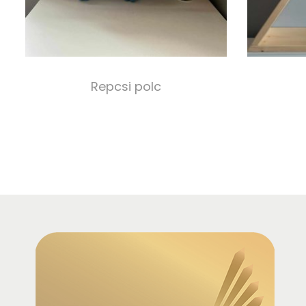
Repcsi polc
30 000,00
Ft
7 
Select options