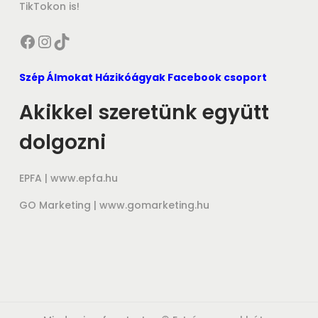
TikTokon is!
i
c
c
e
Facebook
Instagram
TikTok
e
i
w
s
Szép Álmokat Házikóágyak Facebook csoport
a
:
Akikkel szeretünk együtt
s
5
dolgozni
:
0
7
0
EPFA |
0
www.epfa.hu
0
0
,
GO Marketing |
www.gomarketing.hu
0
0
,
0
0
0
F
t