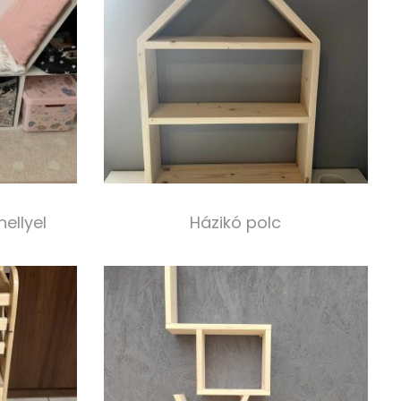
ellyel
Házikó polc
10 000,00
Ft
s
Select options