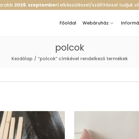
marabb
2026. szeptemberi
elkészüléssel/szállítással tudjuk vál
Főoldal
Webáruház
Informá
polcok
Kezdőlap
/
“polcok” címkével rendelkező termékek