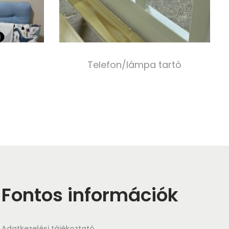
Telefon/lámpa tartó
10 000,00
Ft
s
Kosárba teszem
Fontos információk
Adatkezelési tájékoztató