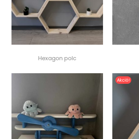
Hexagon polc
5 000,00
Ft
Select options
Akció!