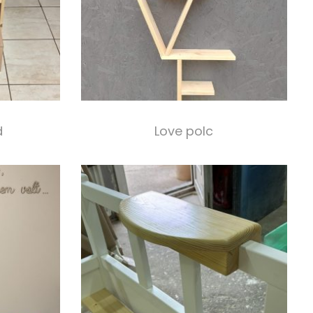
d
Love polc
10 000,00
Ft
m
Select options