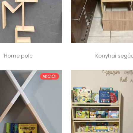
Home polc
Konyhai segé
10 000,00
Ft
50 000,00
Ft
Select options
Kosárba tesze
AKCIÓ!