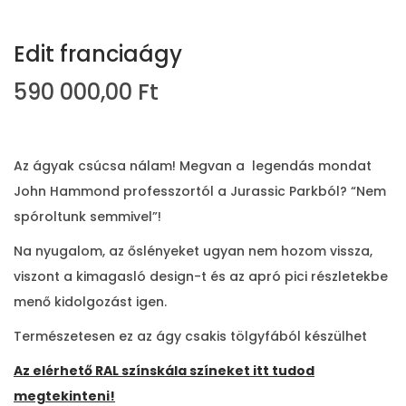
Edit franciaágy
590 000,00
Ft
Az ágyak csúcsa nálam! Megvan a legendás mondat
John Hammond professzortól a Jurassic Parkból? “Nem
spóroltunk semmivel”!
Na nyugalom, az őslényeket ugyan nem hozom vissza,
viszont a kimagasló design-t és az apró pici részletekbe
menő kidolgozást igen.
Természetesen ez az ágy csakis tölgyfából készülhet
Az elérhető RAL színskála színeket itt tudod
megtekinteni!