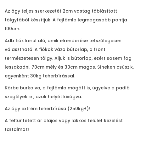
i
Az ágy teljes szerkezetét 2cm vastag táblásított
a
tölgyfából készítjük. A fejtámla legmagasabb pontja
á
100cm.
g
4db fiók kerül alá, amik elrendezése tetszőlegesen
y
választható. A fiókok váza bútorlap, a front
m
természetesen tölgy. Aljuk is bútorlap, ezért sosem fog
e
leszakadni. 70cm mély és 30cm magas. Síneken csúszik,
n
egyenként 30kg teherbírással.
n
y
Körbe burkolva, a fejtámla mögött is, ügyelve a padló
i
szegélyekre , azok helyét kivágva.
s
Az ágy extrém teherbírású (250kg+)!
é
A feltüntetett ár olajos vagy lakkos felület kezelést
g
tartalmaz!