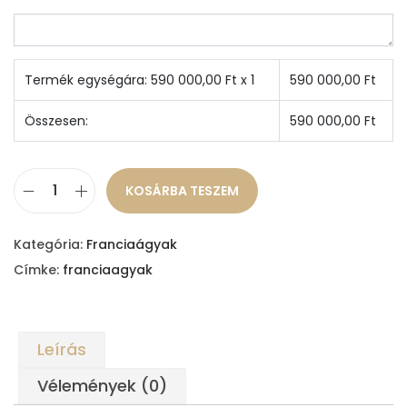
Termék egységára:
590 000,00
Ft x 1
590 000,00
Ft
Összesen:
590 000,00
Ft
KOSÁRBA TESZEM
E
d
Kategória:
Franciaágyak
i
Címke:
franciaagyak
t
f
r
Leírás
a
n
Vélemények (0)
c