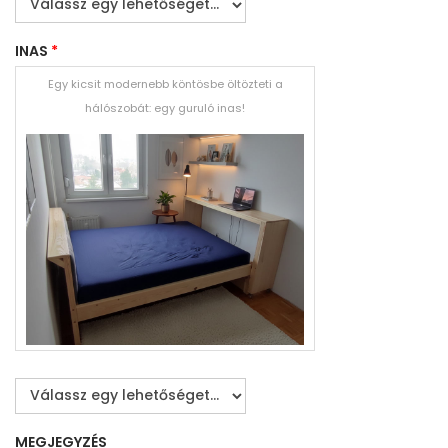
INAS
*
Egy kicsit modernebb köntösbe öltözteti a
hálószobát: egy guruló inas!
MEGJEGYZÉS