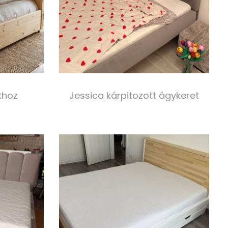
khoz
Jessica kárpitozott ágykeret
340 000,00
Ft
s
Select options