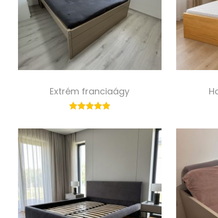
Extrém franciaágy
H
180 000,00
Ft
Select options