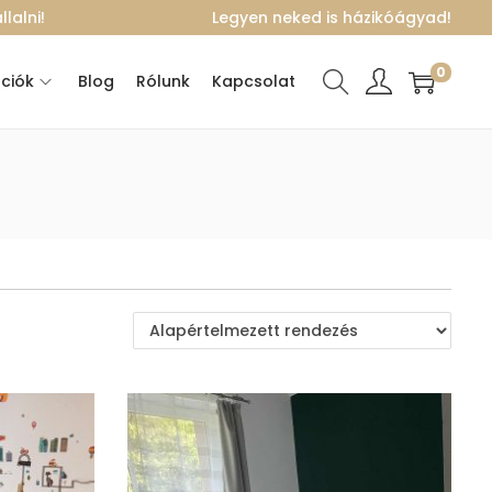
lalni!
Legyen neked is házikóágyad!
0
ciók
Blog
Rólunk
Kapcsolat