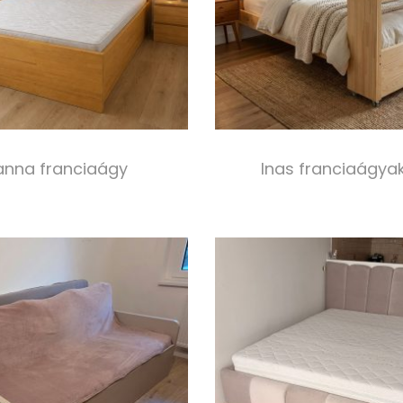
anna franciaágy
Inas franciaágya
400 000,00
Ft
80 000,00
Ft
Select options
Select option