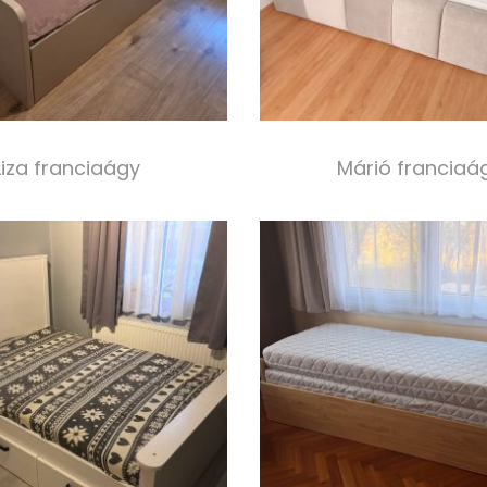
Liza franciaágy
Márió franciaá
300 000,00
Ft
350 000,00
Ft
Select options
Select option