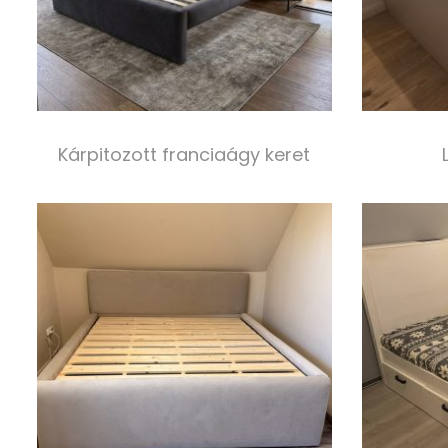
Kárpitozott franciaágy keret
280 000,00
Ft
Select options