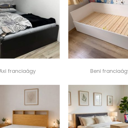
Axi franciaágy
Beni franciaág
130 000,00
Ft
210 000,00
Ft
Select options
Select option