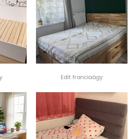
y
Edit franciaágy
590 000,00
Ft
s
Select options