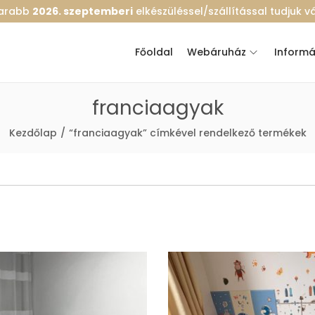
marabb
2026. szeptemberi
elkészüléssel/szállítással tudjuk vál
Főoldal
Webáruház
Informá
franciaagyak
Kezdőlap
/
“franciaagyak” címkével rendelkező termékek