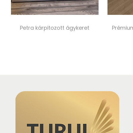
Petra kárpitozott ágykeret
Prémium
450 000,00
Ft
Select options