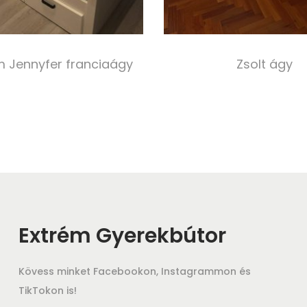
 Jennyfer franciaágy
Zsolt ágy
520 000,00
Ft
300 000,00
Ft
Select options
Select option
Extrém Gyerekbútor
Kövess minket Facebookon, Instagrammon és
TikTokon is!