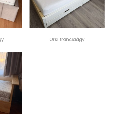
gy
Orsi franciaágy
220 000,00
Ft
s
Select options