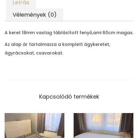
Leírás
a
n
Vélemények (0)
c
i
A keret 18mm vastag táblásított fenyő,ami 60cm magas.
a
Az alap ár tartalmazza a komplett ágykeretet,
á
ágyrácsokat, csavarokat.
g
y
m
e
n
Kapcsolódó termékek
n
y
i
s
é