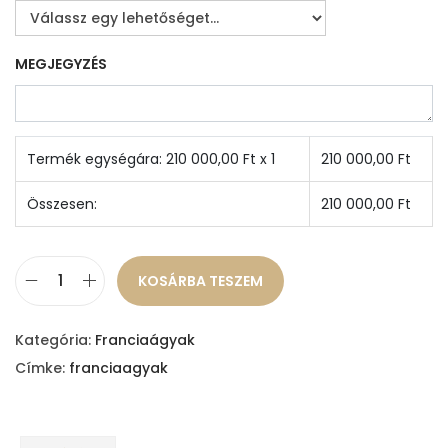
MEGJEGYZÉS
Termék egységára:
210 000,00
Ft x 1
210 000,00
Ft
Összesen:
210 000,00
Ft
KOSÁRBA TESZEM
B
e
Kategória:
Franciaágyak
n
Címke:
franciaagyak
i
f
r