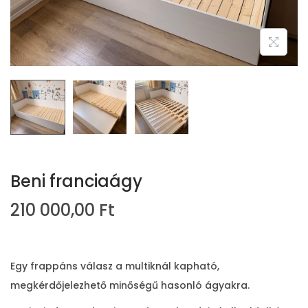
i
o
n
Beni franciaágy
210 000,00
Ft
Egy frappáns válasz a multiknál kapható,
megkérdőjelezhető minőségű hasonló ágyakra.