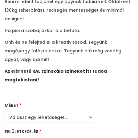
Beni mindent tud,amit egy ágynak tudnia kell. Oldalként
130kg teherbírást, recsegés mentességet és minimál
design-t.
Ha pici a szoba, akkor ő a befutó.
Ohh és ne felejtsd el a kreativitásod. Tegyünk
mögé,vagy fölé polcokat. Tegyünk alá még vendég
ágyat, vagy bármit!
Az elérhető RAL színskála színeket itt tudod
megtekinteni!
MÉRET
*
FELÜLETKEZELÉS
*