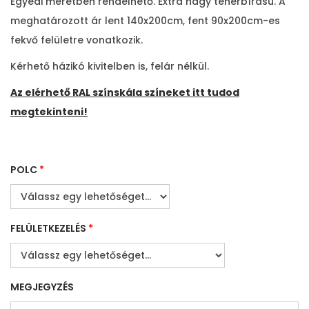
Egyedi méretben rendelhető. Extra nagy teherbírású. A
meghatározott ár lent 140x200cm, fent 90x200cm-es
fekvő felületre vonatkozik.
Kérhető házikó kivitelben is, felár nélkül.
Az elérhető RAL színskála színeket itt tudod
megtekinteni!
POLC
*
FELÜLETKEZELÉS
*
MEGJEGYZÉS