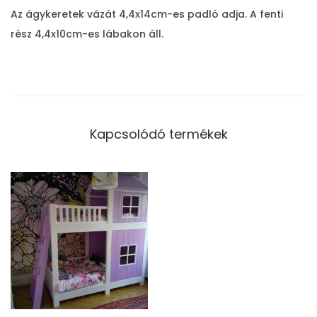
g
Az ágykeretek vázát 4,4x14cm-es padló adja. A fenti
y
rész 4,4x10cm-es lábakon áll.
m
e
n
n
y
Kapcsolódó termékek
i
s
é
g