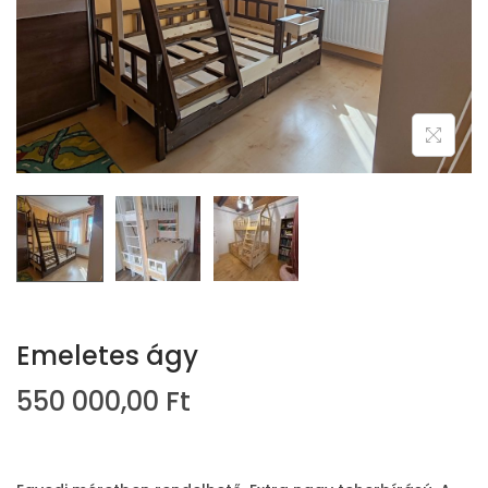
i
o
n
Emeletes ágy
550 000,00
Ft