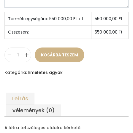
Termék egységára:
550 000,00
Ft x 1
550 000,00
Ft
Összesen:
550 000,00
Ft
KOSÁRBA TESZEM
E
m
Kategória:
Emeletes ágyak
e
l
e
Leírás
t
e
Vélemények (0)
s
á
A létra tetszőleges oldalra kérhető.