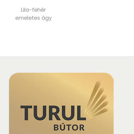
Lila-fehér
emeletes ágy
1 230 000,00
Ft
Select options