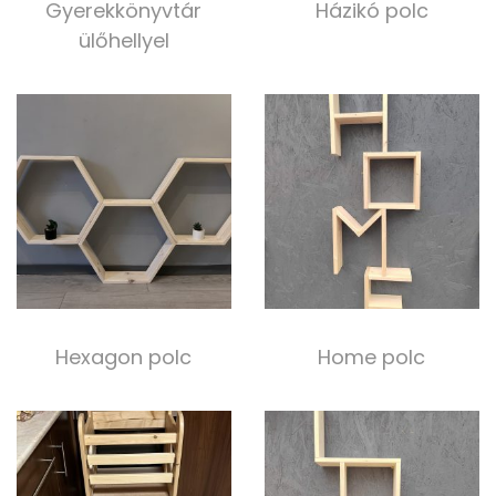
Gyerekkönyvtár
Házikó polc
ülőhellyel
10 000,00
Ft
40 000,00
Ft
Select options
Select options
Hexagon polc
Home polc
5 000,00
Ft
10 000,00
Ft
Select options
Select options