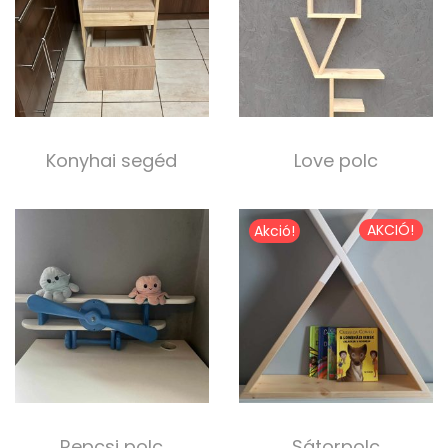
Konyhai segéd
Love polc
50 000,00
Ft
10 000,00
Ft
Kosárba teszem
Select options
AKCIÓ!
Akció!
Repcsi polc
Sátorpolc