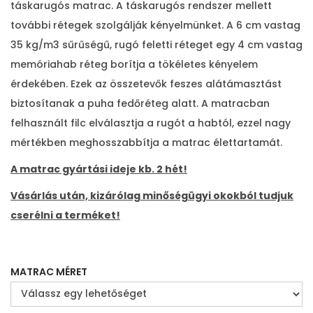
r
táskarugós matrac. A táskarugós rendszer mellett
t
további rétegek szolgálják kényelmünket. A 6 cm vastag
o
35 kg/m3 sűrűségű, rugó feletti réteget egy 4 cm vastag
m
memóriahab réteg borítja a tökéletes kényelem
á
érdekében. Ezek az összetevők feszes alátámasztást
n
biztosítanak a puha fedőréteg alatt. A matracban
y
felhasznált filc elválasztja a rugót a habtól, ezzel nagy
:
mértékben meghosszabbítja a matrac élettartamát.
1
A matrac gyártási ideje kb. 2 hét!
3
Vásárlás után, kizárólag minőségügyi okokból tudjuk
4
cserélni a terméket!
8
8
8
MATRAC MÉRET
,
0