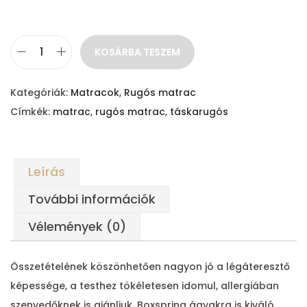
0
F
KOSÁRBA TESZEM
t
M
-
o
Kategóriák:
Matracok
,
Rugós matrac
2
o
Címkék:
matrac
,
rugós matrac
,
táskarugós
6
n
7
L
2
i
Leírás
5
g
7
h
További információk
,
t
Vélemények (0)
0
T
0
e
Összetételének köszönhetően nagyon jó a légáteresztő
n
képessége, a testhez tökéletesen idomul, allergiában
F
c
szenvedőknek is ajánljuk. Boxspring ágyakra is kiváló.