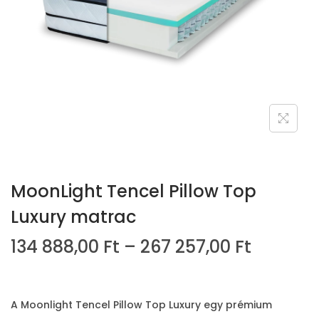
i
o
n
MoonLight Tencel Pillow Top
Luxury matrac
Á
134 888,00
Ft
–
267 257,00
Ft
r
t
a
A Moonlight Tencel Pillow Top Luxury egy prémium