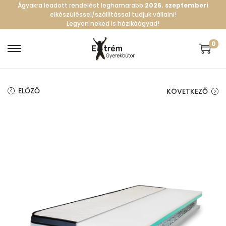
Ágyakra leadott rendelést leghamarabb
2026. szeptemberi
elkészüléssel/szállítással tudjuk vállalni!
Legyen neked is házikóágyad!
0
S
S
k
k
i
i
ELŐZŐ
KÖVETKEZŐ
p
p
t
t
o
o
n
c
a
o
v
n
i
t
g
e
a
n
t
t