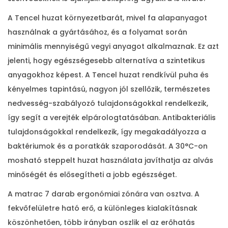
t
e
l
A Tencel huzat környezetbarát, mivel fa alapanyagot
P
használnak a gyártásához, és a folyamat során
i
minimális mennyiségű vegyi anyagot alkalmaznak. Ez azt
l
jelenti, hogy egészségesebb alternatíva a szintetikus
l
anyagokhoz képest. A Tencel huzat rendkívül puha és
o
kényelmes tapintású, nagyon jól szellőzik, természetes
w
nedvesség-szabályozó tulajdonságokkal rendelkezik,
T
így segít a verejték elpárologtatásában. Antibakteriális
o
tulajdonságokkal rendelkezik, így megakadályozza a
p
baktériumok és a poratkák szaporodását. A 30°C-on
L
mosható steppelt huzat használata javíthatja az alvás
u
minőségét és elősegítheti a jobb egészséget.
x
A matrac 7 darab ergonómiai zónára van osztva. A
u
fekvőfelületre ható erő, a különleges kialakításnak
r
köszönhetően, több irányban oszlik el az erőhatás