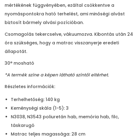
y
mértékének függvényében, ezáltal csökkentve a
m
nyomáspontokra ható terhelést, ami minőségi alvást
a
biztosít bármely alvási pozícióban.
t
Csomagolás tekercselve, vákuumozva. Kibontás után 24
r
óra szükséges, hogy a matrac visszanyerje eredeti
a
állapotát.
c
m
30° mosható
e
*A termék színe a képen látható színtől eltérhet.
n
Részletes információk:
n
y
Terhelhetőség: 140 kg
i
Keménységi skála (1-5): 3
s
N3038, N3543 poliuretán hab, memória hab, filc,
é
táskarugó
g
Matrac teljes magassága: 28 cm