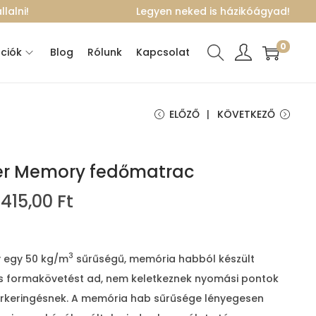
lalni!
Legyen neked is házikóágyad!
0
ciók
Blog
Rólunk
Kapcsolat
ELŐZŐ
KÖVETKEZŐ
er Memory fedőmatrac
Á
 415,00
Ft
r
t
a
3
 egy 50 kg/m
sűrűségű, memória habból készült
r
s formakövetést ad, nem keletkeznek nyomási pontok
t
vérkeringésnek. A memória hab sűrűsége lényegesen