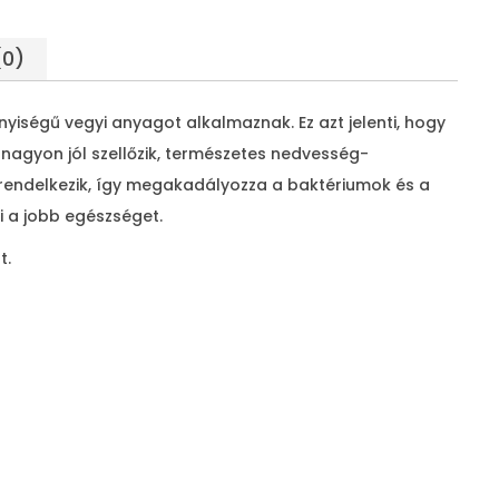
t
-
(0)
1
2
iségű vegyi anyagot alkalmaznak. Ez azt jelenti, hogy
5
nagyon jól szellőzik, természetes nedvesség-
4
l rendelkezik, így megakadályozza a baktériumok és a
1
i a jobb egészséget.
5
,
t.
0
0
F
t