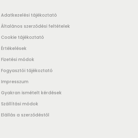
a
m
á
t
á
n
Adatkezelési tájékoztató
e
n
y
Általános szerződési feltételek
r
y
:
Cookie tájékoztató
m
:
4
é
3
3
Értékelések
k
1
8
Fizetési módok
n
4
0
Fogyasztói tájékoztató
e
5
3
Impresszum
k
1
,
Gyakran ismételt kérdések
t
,
0
ö
0
0
Szállítási módok
b
0
Elállás a szerződéstől
b
F
v
F
t