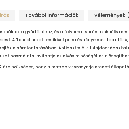
L
i
írás
További információk
Vélemények 
g
h
sználnak a gyártásához, és a folyamat során minimális menny
t
est. A Tencel huzat rendkívül puha és kényelmes tapintású, 
T
erejték elpárologtatásában. Antibakteriális tulajdonságokka
o
at használata javíthatja az alvás minőségét és elősegíthet
p
p
óra szükséges, hogy a matrac visszanyerje eredeti állapotá
e
r
M
e
m
o
r