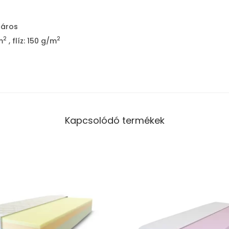
y
f
záros
e
2
2
m
, flíz: 150 g/m
d
ő
m
a
t
r
Kapcsolódó termékek
a
c
m
e
n
n
y