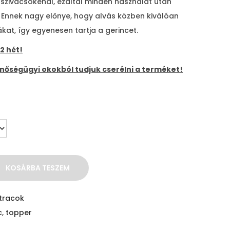
o
ivacsokénál, ezáltal minden használat után
m
. Ennek nagy előnye, hogy alvás közben kiválóan
á
kat, így egyenesen tartja a gerincet.
n
2 hét!
y
inőségügyi okokból tudjuk cserélni a terméket!
:
4
6
3
1
0
,
KOSÁRBA TESZEM
0
0
tracok
c
,
topper
F