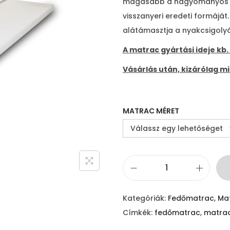
magasabb a hagyományos sz
visszanyeri eredeti formáját
alátámasztja a nyakcsigolyá
A matrac gyártási ideje kb. 
Vásárlás után, kizárólag m
MATRAC MÉRET
M
o
Kategóriák:
Fedőmatrac
,
Ma
o
Címkék:
fedőmatrac
,
matra
n