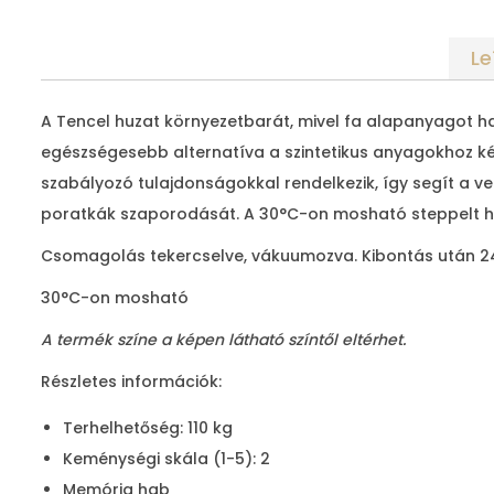
Le
A Tencel huzat környezetbarát, mivel fa alapanyagot ha
egészségesebb alternatíva a szintetikus anyagokhoz kép
szabályozó tulajdonságokkal rendelkezik, így segít a v
poratkák szaporodását. A 30°C-on mosható steppelt huz
Csomagolás tekercselve, vákuumozva. Kibontás után 24 
30°C-on mosható
A termék színe a képen látható színtől eltérhet.
Részletes információk:
Terhelhetőség: 110 kg
Keménységi skála (1-5): 2
Memória hab