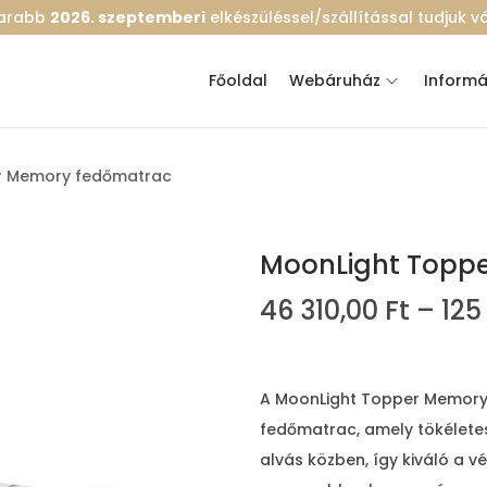
marabb
2026. szeptemberi
elkészüléssel/szállítással tudjuk vál
Főoldal
Webáruház
Informá
r Memory fedőmatrac
MoonLight Topp
46 310,00
Ft
–
125
A MoonLight Topper Memory
fedőmatrac, amely tökélete
alvás közben, így kiváló a 