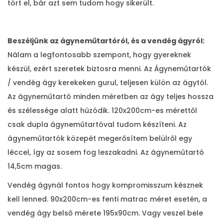
tört el, bár azt sem tudom hogy sikerült.
Beszéljünk az ágyneműtartóról, és a vendég ágyról:
Nálam a legfontosabb szempont, hogy gyereknek
készül, ezért szeretek biztosra menni. Az Ágyneműtartók
/ vendég ágy kerekeken gurul, teljesen külön az ágytól.
Az ágyneműtartó minden méretben az ágy teljes hossza
és szélessége alatt húzódik. 120x200cm-es mérettől
csak dupla ágyneműtartóval tudom készíteni. Az
ágyneműtartók közepét megerősítem belülről egy
léccel, így az sosem fog leszakadni. Az ágyneműtartó
14,5cm magas.
Vendég ágynál fontos hogy kompromisszum késznek
kell lenned. 90x200cm-es fenti matrac méret esetén, a
vendég ágy belső mérete 195x90cm. Vagy veszel bele