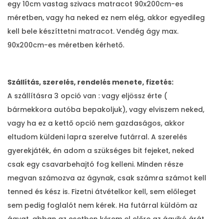
egy 10cm vastag szivacs matracot 90x200cm-es
méretben, vagy ha neked ez nem elég, akkor egyedileg
kell bele készíttetni matracot. Vendég ágy max.
90x200cm-es méretben kérhető.
Szállítás, szerelés, rendelés menete, fizetés:
A szállításra 3 opció van : vagy eljössz érte (
bármekkora autóba bepakoljuk), vagy elviszem neked,
vagy ha ez a kettő opció nem gazdaságos, akkor
eltudom küldeni lapra szerelve futárral. A szerelés
gyerekjáték, én adom a szükséges bit fejeket, neked
csak egy csavarbehajtó fog kelleni. Minden része
megvan számozva az ágynak, csak számra számot kell
tenned és kész is. Fizetni átvételkor kell, sem előleget
sem pedig foglalót nem kérek. Ha futárral küldöm az
ágyat, abban az esetben kérem el előre az ágyikó árát,