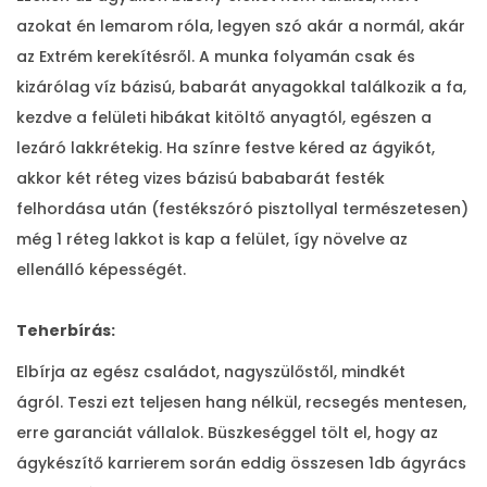
azokat én lemarom róla, legyen szó akár a normál, akár
az Extrém kerekítésről. A munka folyamán csak és
kizárólag víz bázisú, babarát anyagokkal találkozik a fa,
kezdve a felületi hibákat kitöltő anyagtól, egészen a
lezáró lakkrétekig. Ha színre festve kéred az ágyikót,
akkor két réteg vizes bázisú bababarát festék
felhordása után (festékszóró pisztollyal természetesen)
még 1 réteg lakkot is kap a felület, így növelve az
ellenálló képességét.
Teherbírás:
Elbírja az egész családot, nagyszülőstől, mindkét
ágról. Teszi ezt teljesen hang nélkül, recsegés mentesen,
erre garanciát vállalok. Büszkeséggel tölt el, hogy az
ágykészítő karrierem során eddig összesen 1db ágyrács