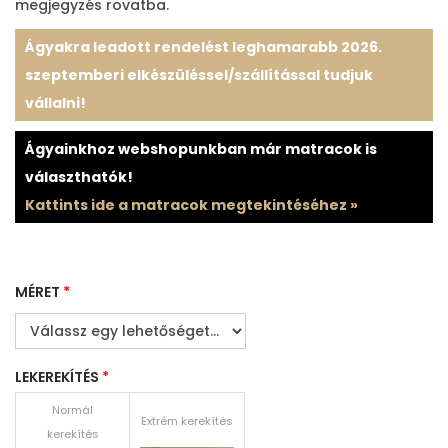
megjegyzés rovatba.
Ágyakra leadott rendelést leghamarabb 2026.
szeptemberi elkészüléssel/szállítással tudjuk
vállalni!
Ágyainkhoz webshopunkban már matracok is
választhatók!
Kattints ide a matracok megtekintéséhez »
MÉRET
*
LEKEREKÍTÉS
*
Normál
Extrém kerekítés
kerekítés