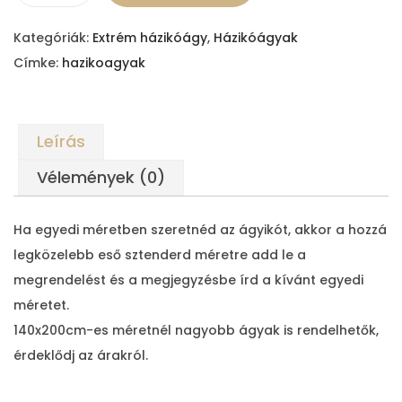
á
Kategóriák:
Extrém házikóágy
,
Házikóágyak
v
Címke:
hazikoagyak
i
d
m
Leírás
e
n
Vélemények (0)
n
y
Ha egyedi méretben szeretnéd az ágyikót, akkor a hozzá
i
legközelebb eső sztenderd méretre add le a
s
megrendelést és a megjegyzésbe írd a kívánt egyedi
é
méretet.
g
140x200cm-es méretnél nagyobb ágyak is rendelhetők,
érdeklődj az árakról.