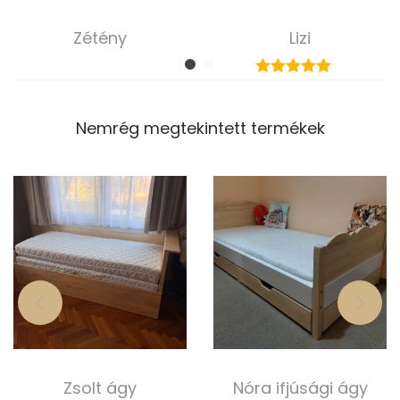
Zétény
Lizi
185 000,00
Ft
185 000,00
Ft
Select options
Select options
Nemrég megtekintett termékek
Zsolt ágy
Nóra ifjúsági ágy