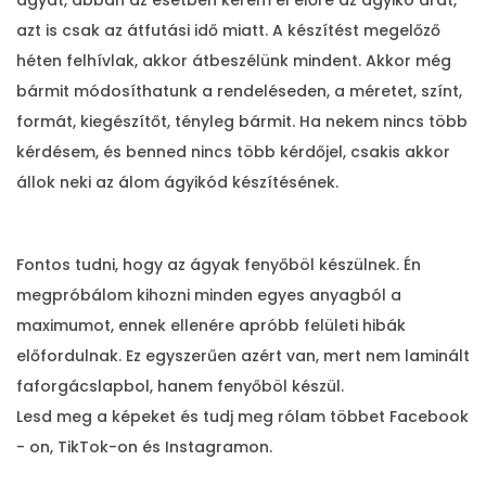
azt is csak az átfutási idő miatt. A készítést megelőző
héten felhívlak, akkor átbeszélünk mindent. Akkor még
bármit módosíthatunk a rendeléseden, a méretet, színt,
formát, kiegészítőt, tényleg bármit. Ha nekem nincs több
kérdésem, és benned nincs több kérdőjel, csakis akkor
állok neki az álom ágyikód készítésének.
Fontos tudni, hogy az ágyak fenyőböl készülnek. Én
megpróbálom kihozni minden egyes anyagból a
maximumot, ennek ellenére apróbb felületi hibák
előfordulnak. Ez egyszerűen azért van, mert nem laminált
faforgácslapbol, hanem fenyőböl készül.
Lesd meg a képeket és tudj meg rólam többet Facebook
- on, TikTok-on és Instagramon.