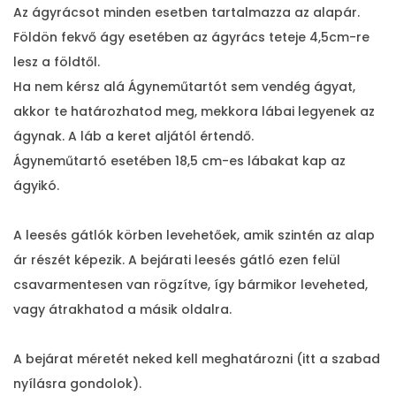
Az ágyrácsot minden esetben tartalmazza az alapár.
Földön fekvő ágy esetében az ágyrács teteje 4,5cm-re
lesz a földtől.
Ha nem kérsz alá Ágyneműtartót sem vendég ágyat,
akkor te határozhatod meg, mekkora lábai legyenek az
ágynak. A láb a keret aljától értendő.
Ágyneműtartó esetében 18,5 cm-es lábakat kap az
ágyikó.
A leesés gátlók körben levehetőek, amik szintén az alap
ár részét képezik. A bejárati leesés gátló ezen felül
csavarmentesen van rögzítve, így bármikor leveheted,
vagy átrakhatod a másik oldalra.
A bejárat méretét neked kell meghatározni (itt a szabad
nyílásra gondolok).