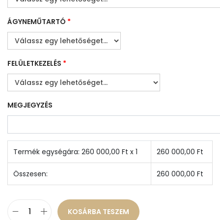
ÁGYNEMŰTARTÓ
*
FELÜLETKEZELÉS
*
MEGJEGYZÉS
Termék egységára:
260 000,00
Ft x 1
260 000,00
Ft
Összesen:
260 000,00
Ft
KOSÁRBA TESZEM
D