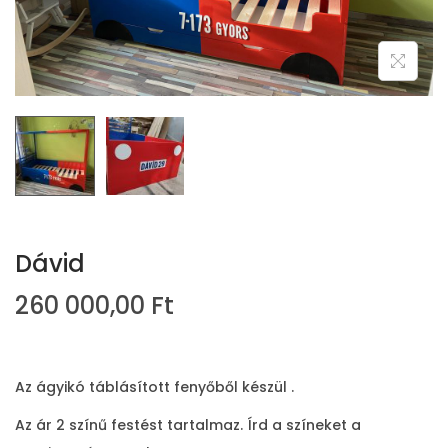
i
o
n
Dávid
260 000,00
Ft
Az ágyikó táblásított fenyőből készül .
Az ár 2 színű festést tartalmaz. Írd a színeket a