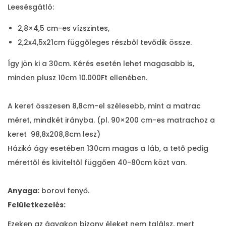
Leesésgátló:
2,8×4,5 cm-es vízszintes,
2,2x4,5x21cm függőleges részből tevődik össze.
Így jön ki a 30cm. Kérés esetén lehet magasabb is,
minden plusz 10cm 10.000Ft ellenében.
A keret összesen 8,8cm-el szélesebb, mint a matrac
méret, mindkét irányba. (pl. 90×200 cm-es matrachoz a
keret 98,8x208,8cm lesz)
Házikó ágy esetében 130cm magas a láb, a tető pedig
mérettől és kiviteltől függően 40-80cm közt van.
Anyaga:
borovi fenyő.
Felületkezelés:
Ezeken az ágyakon bizony éleket nem találsz, mert