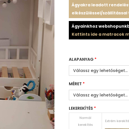
Ágyakra leadott rendelé
elkészüléssel/szállítással 
Ágyainkhoz webshopunkba
Kattints ide a matracok 
ALAPANYAG
*
MÉRET
*
LEKEREKÍTÉS
*
Normál
Extrém kerekít
kerekítés