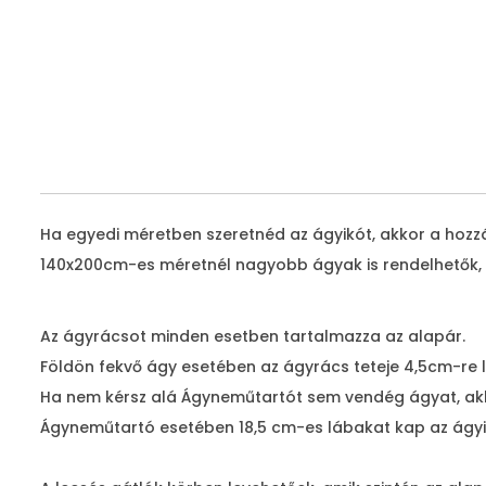
Ha egyedi méretben szeretnéd az ágyikót, akkor a hozz
140x200cm-es méretnél nagyobb ágyak is rendelhetők, é
Az ágyrácsot minden esetben tartalmazza az alapár.
Földön fekvő ágy esetében az ágyrács teteje 4,5cm-re le
Ha nem kérsz alá Ágyneműtartót sem vendég ágyat, akko
Ágyneműtartó esetében 18,5 cm-es lábakat kap az ágy