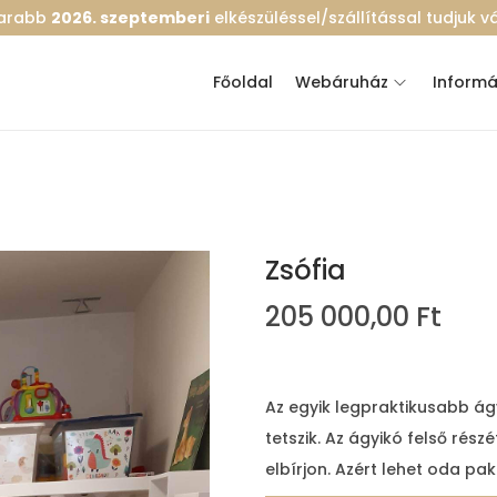
marabb
2026. szeptemberi
elkészüléssel/szállítással tudjuk vál
Főoldal
Webáruház
Informá
Zsófia
205 000,00
Ft
Az egyik legpraktikusabb ág
tetszik. Az ágyikó felső rés
elbírjon. Azért lehet oda pak