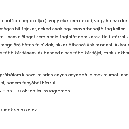
kora autóba bepakoljuk), vagy elviszem neked, vagy ha ez a 
zükséges bit fejeket, neked csak egy csavarbehajtó fog kelle
r kell, sem előleget sem pedig foglalót nem kérek. Ha futárra
tést megelőző héten felhívlak, akkor átbeszélünk mindent. Ak
ncs több kérdésem, és benned nincs több kérdőjel, csakis akko
gpróbálom kihozni minden egyes anyagból a maximumot, ennek 
ol, hanem fenyőböl készül.
 - on, TikTok-on és Instagramon.
 tudok válaszolok.