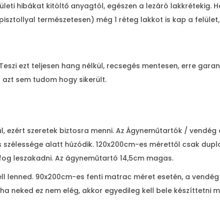
leti hibákat kitöltő anyagtól, egészen a lezáró lakkrétekig. H
sztollyal természetesen) még 1 réteg lakkot is kap a felület,
 Teszi ezt teljesen hang nélkül, recsegés mentesen, erre garan
r azt sem tudom hogy sikerült.
ezért szeretek biztosra menni. Az Ágyneműtartók / vendég ág
 szélessége alatt húzódik. 120x200cm-es mérettől csak dup
 fog leszakadni. Az ágyneműtartó 14,5cm magas.
 lenned. 90x200cm-es fenti matrac méret esetén, a vendég 
a neked ez nem elég, akkor egyedileg kell bele készíttetn