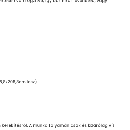
mentesen van rögzítve, így bármikor leveheted, vagy
8,8x208,8cm lesz)
 kerekítésről. A munka folyamán csak és kizárólag víz