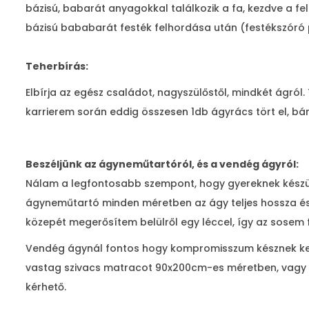
bázisú, babarát anyagokkal találkozik a fa, kezdve a felü
bázisú bababarát festék felhordása után (festékszóró pi
Teherbírás:
Elbírja az egész családot, nagyszülőstől, mindkét ágról.
karrierem során eddig összesen 1db ágyrács tört el, bá
Beszéljünk az ágyneműtartóról, és a vendég ágyról:
Nálam a legfontosabb szempont, hogy gyereknek készül, 
ágyneműtartó minden méretben az ágy teljes hossza és
közepét megerősítem belülről egy léccel, így az sosem
Vendég ágynál fontos hogy kompromisszum késznek kell
vastag szivacs matracot 90x200cm-es méretben, vagy h
kérhető.