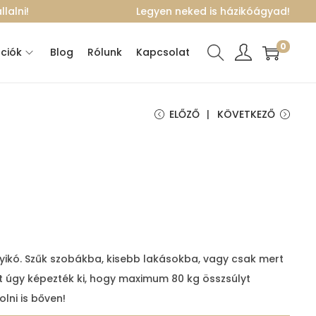
lalni!
Legyen neked is házikóágyad!
0
ciók
Blog
Rólunk
Kapcsolat
ELŐZŐ
KÖVETKEZŐ
yikó. Szűk szobákba, kisebb lakásokba, vagy csak mert
zét úgy képezték ki, hogy maximum 80 kg összsúlyt
olni is bőven!