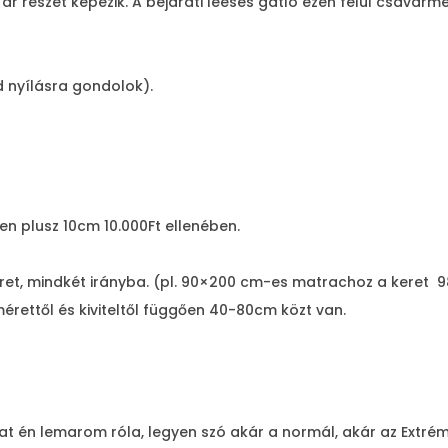
 ár részét képezik. A bejárati leesés gátló ezen felül csavar
d nyílásra gondolok).
en plusz 10cm 10.000Ft ellenében.
ret, mindkét irányba. (pl. 90×200 cm-es matrachoz a keret 9
érettől és kiviteltől függően 40-80cm közt van.
at én lemarom róla, legyen szó akár a normál, akár az Extrém