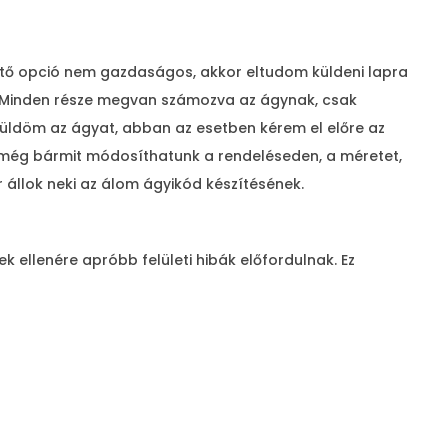
kettő opció nem gazdaságos, akkor eltudom küldeni lapra
ni. Minden része megvan számozva az ágynak, csak
l küldöm az ágyat, abban az esetben kérem el előre az
kor még bármit módosíthatunk a rendeléseden, a méretet,
r állok neki az álom ágyikód készítésének.
ellenére apróbb felületi hibák előfordulnak. Ez