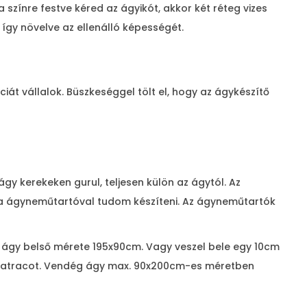
a színre festve kéred az ágyikót, akkor két réteg vizes
 így növelve az ellenálló képességét.
ciát vállalok. Büszkeséggel tölt el, hogy az ágykészítő
y kerekeken gurul, teljesen külön az ágytól. Az
la ágyneműtartóval tudom készíteni. Az ágyneműtartók
ágy belső mérete 195x90cm. Vagy veszel bele egy 10cm
i matracot. Vendég ágy max. 90x200cm-es méretben