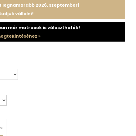
st leghamarabb 2026. szeptemberi
tudjuk vállalni!
n már matracok is választhatók!
megtekintéséhez »
és