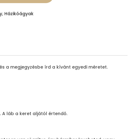
y
,
Házikóágyak
és a megjegyzésbe írd a kívánt egyedi méretet.
 láb a keret aljától értendő.