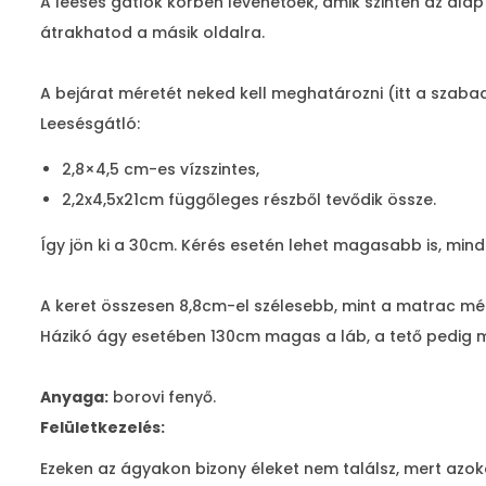
A leesés gátlók körben levehetőek, amik szintén az alap
átrakhatod a másik oldalra.
A bejárat méretét neked kell meghatározni (itt a szaba
Leesésgátló:
2,8×4,5 cm-es vízszintes,
2,2x4,5x21cm függőleges részből tevődik össze.
Így jön ki a 30cm. Kérés esetén lehet magasabb is, mind
A keret összesen 8,8cm-el szélesebb, mint a matrac mé
Házikó ágy esetében 130cm magas a láb, a tető pedig m
Anyaga:
borovi fenyő.
Felületkezelés:
Ezeken az ágyakon bizony éleket nem találsz, mert azok