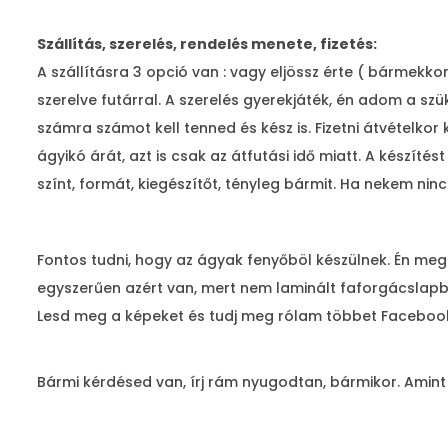
Szállítás, szerelés, rendelés menete, fizetés:
A szállításra 3 opció van : vagy eljössz érte ( bármek
szerelve futárral. A szerelés gyerekjáték, én adom a s
számra számot kell tenned és kész is. Fizetni átvételko
ágyikó árát, azt is csak az átfutási idő miatt. A készí
színt, formát, kiegészítőt, tényleg bármit. Ha nekem ni
Fontos tudni, hogy az ágyak fenyőböl készülnek. Én me
egyszerűen azért van, mert nem laminált faforgácslapb
Lesd meg a képeket és tudj meg rólam többet Facebook
Bármi kérdésed van, írj rám nyugodtan, bármikor. Amint