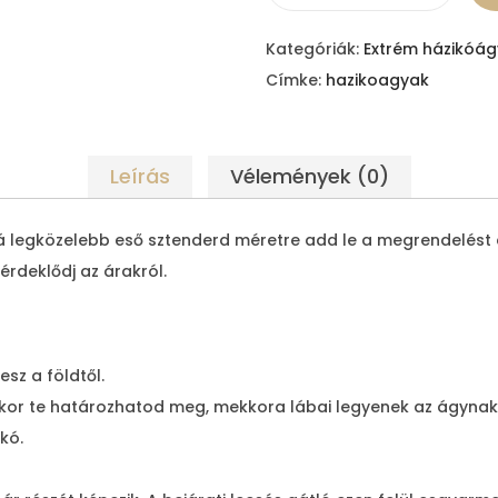
s
Kategóriák:
Extrém házikóág
ó
Címke:
hazikoagyak
f
i
a
Leírás
Vélemények (0)
m
e
á legközelebb eső sztenderd méretre add le a megrendelést 
n
rdeklődj az árakról.
n
y
i
s
sz a földtől.
é
r te határozhatod meg, mekkora lábai legyenek az ágynak. A
g
ikó.