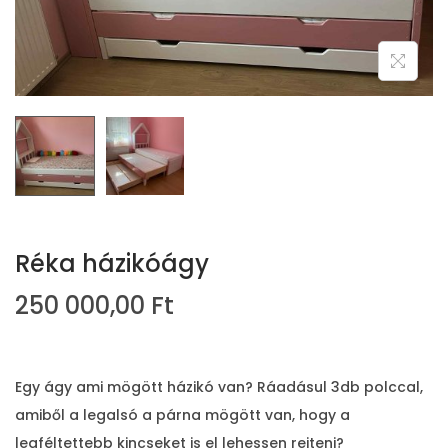
i
o
n
Réka házikóágy
250 000,00
Ft
Egy ágy ami mögött házikó van? Ráadásul 3db polccal,
amiből a legalsó a párna mögött van, hogy a
legféltettebb kincseket is el lehessen rejteni?