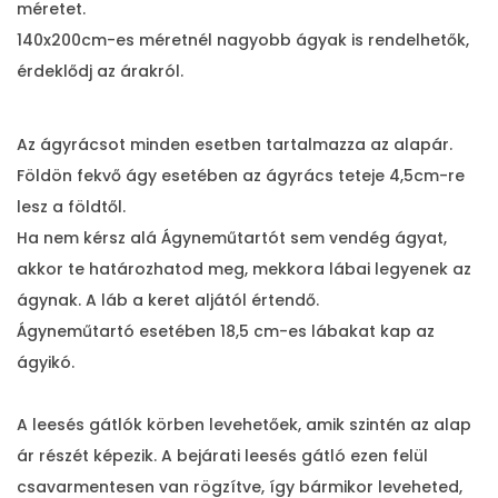
méretet.
m
140x200cm-es méretnél nagyobb ágyak is rendelhetők,
e
érdeklődj az árakról.
n
n
Az ágyrácsot minden esetben tartalmazza az alapár.
y
Földön fekvő ágy esetében az ágyrács teteje 4,5cm-re
i
lesz a földtől.
s
Ha nem kérsz alá Ágyneműtartót sem vendég ágyat,
é
akkor te határozhatod meg, mekkora lábai legyenek az
g
ágynak. A láb a keret aljától értendő.
Ágyneműtartó esetében 18,5 cm-es lábakat kap az
ágyikó.
A leesés gátlók körben levehetőek, amik szintén az alap
ár részét képezik. A bejárati leesés gátló ezen felül
csavarmentesen van rögzítve, így bármikor leveheted,