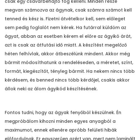
csak egy csavarbehajtó fog kelleni. Minden része
megvan számozva az ágynak, csak számra számot kell
tenned és kész is. Fizetni átvételkor kell, sem előleget
sem pedig foglalót nem kérek. Ha futárral küldöm az
ágyat, abban az esetben kérem el előre az ágyikó árát,
azt is csak az átfutási idő miatt. A készítést megelőző
héten felhívlak, akkor átbeszélünk mindent. Akkor még
bármit módosíthatunk a rendeléseden, a méretet, színt,
formát, kiegészítőt, tényleg bármit. Ha nekem nincs több
kérdésem, és benned nincs több kérdőjel, csakis akkor
állok neki az álom ágyikód készítésének.
Fontos tudni, hogy az ágyak fenyőböl készülnek. Én
megpróbálom kihozni minden egyes anyagból a
maximumot, ennek ellenére apróbb felületi hibák
előfordulnak. Ez egyszerűen azért van, mert nem laminált