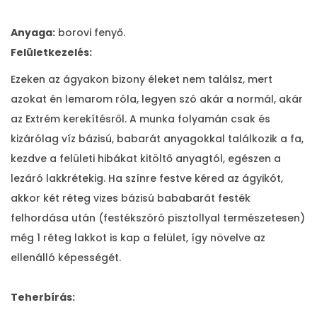
Anyaga:
borovi fenyő.
Felületkezelés:
Ezeken az ágyakon bizony éleket nem találsz, mert
azokat én lemarom róla, legyen szó akár a normál, akár
az Extrém kerekítésről. A munka folyamán csak és
kizárólag víz bázisú, babarát anyagokkal találkozik a fa,
kezdve a felületi hibákat kitöltő anyagtól, egészen a
lezáró lakkrétekig. Ha színre festve kéred az ágyikót,
akkor két réteg vizes bázisú bababarát festék
felhordása után (festékszóró pisztollyal természetesen)
még 1 réteg lakkot is kap a felület, így növelve az
ellenálló képességét.
Teherbírás: