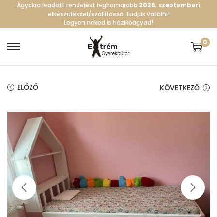
Ágyakra leadott rendelést leghamarabb
2026. szeptemberi
elkészüléssel/szállítással tudjuk vállalni!
Legyen neked is házikóágyad!
0
S
S
k
k
i
i
ELŐZŐ
KÖVETKEZŐ
p
p
t
t
o
o
n
c
a
o
v
n
i
t
g
e
a
n
t
t