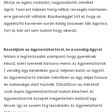
Elbírja az egész családot, nagyszülőstől, mindkét
ágról. Teszi ezt teljesen hang nélkül, recsegés mentesen,
erre garanciát vállalok. Büszkeséggel tölt el, hogy az
ágykészítő karrierem során eddig összesen 1db ágyrács
tört el, bár azt sem tudom hogy sikerült.
Beszéljünk az ágyneműtartóról, és a vendég ágyról:
Nálam a legfontosabb szempont, hogy gyereknek
készül, ezért szeretek biztosra menni. Az Ágyneműtartók
/ vendég ágy kerekeken gurul, teljesen külön az ágytól.
Az ágyneműtartó minden méretben az ágy teljes hossza
és szélessége alatt húzódik. 120x200cm-es mérettől
csak dupla ágyneműtartóval tudom készíteni. Az
ágyneműtartók közepét megerősítem belülről egy
léccel, így az sosem fog leszakadni. Az ágyneműtartó