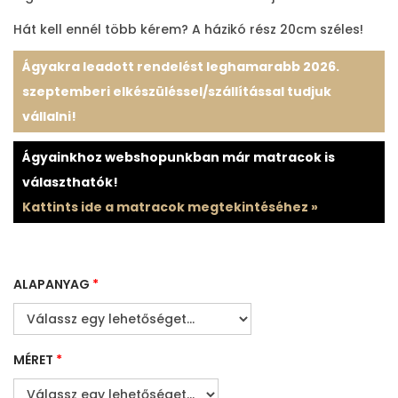
Hát kell ennél több kérem? A házikó rész 20cm széles!
Ágyakra leadott rendelést leghamarabb 2026.
szeptemberi elkészüléssel/szállítással tudjuk
vállalni!
Ágyainkhoz webshopunkban már matracok is
választhatók!
Kattints ide a matracok megtekintéséhez »
ALAPANYAG
*
MÉRET
*