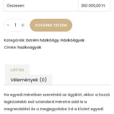
Összesen:
250 000,00
Ft
KOSÁRBA TESZEM
R
é
Kategóriák:
Extrém házikóágy
,
Házikóágyak
k
Címke:
hazikoagyak
a
h
á
Leírás
z
i
Vélemények (0)
k
ó
Ha egyedi méretben szeretnéd az ágyikót, akkor a hozzá
á
legközelebb eső sztenderd méretre add le a
g
megrendelést és a megjegyzésbe írd a kívánt egyedi
y