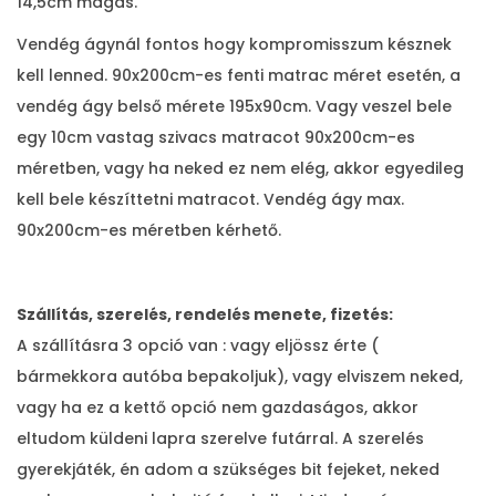
14,5cm magas.
Vendég ágynál fontos hogy kompromisszum késznek
kell lenned. 90x200cm-es fenti matrac méret esetén, a
vendég ágy belső mérete 195x90cm. Vagy veszel bele
egy 10cm vastag szivacs matracot 90x200cm-es
méretben, vagy ha neked ez nem elég, akkor egyedileg
kell bele készíttetni matracot. Vendég ágy max.
90x200cm-es méretben kérhető.
Szállítás, szerelés, rendelés menete, fizetés:
A szállításra 3 opció van : vagy eljössz érte (
bármekkora autóba bepakoljuk), vagy elviszem neked,
vagy ha ez a kettő opció nem gazdaságos, akkor
eltudom küldeni lapra szerelve futárral. A szerelés
gyerekjáték, én adom a szükséges bit fejeket, neked