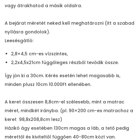
vagy átrakhatod a másik oldalra.
A bejárat méretét neked kell meghatározni (itt a szabad
nyílásra gondolok).
Leesésgátló:
2,8×4,5 cm-es vízszintes,
2,2x4,5x21cm függőleges részből tevődik össze.
Így jön ki a 30cm. Kérés esetén lehet magasabb is,
minden plusz 10cm 10.000Ft ellenében.
A keret összesen 8,8cm-el szélesebb, mint a matrac
méret, mindkét irányba. (pl. 90×200 cm-es matrachoz a
keret 98,8x208,8cm lesz)
Házikó ágy esetében 130cm magas a láb, a tető pedig
mérettől és kiviteltől függően 40-80cm közt van.