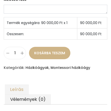
Termék egységára:
90 000,00
Ft x 1
90 000,00
Ft
Összesen:
90 000,00
Ft
KOSÁRBA TESZEM
M
o
Kategóriák:
Házikóágyak
,
Montessori házikóágy
n
t
e
Leírás
s
s
Vélemények (0)
o