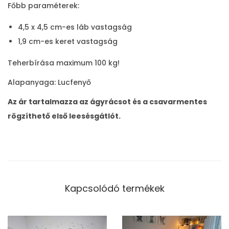
r
Főbb paraméterek:
i
4,5 x 4,5 cm-es láb vastagság
H
1,9 cm-es keret vastagság
ó
f
Teherbírása maximum 100 kg!
e
Alapanyaga: Lucfenyő
h
é
Az ár tartalmazza az ágyrácsot és a csavarmentes
r
rögzíthető első leesésgátlót.
k
e
m
e
Kapcsolódó termékek
n
n
y