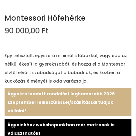
Montessori Hófehérke
90 000,00
Ft
Egy Letisztult, egyszerű minimális lábakkal, vagy épp az
nélkül ékesíti a gyerekszobát, és hozza el a Montessori
elvtől elvárt szabadságot a babádnak, és közben a
kuckózás élményét is oda varázsolja.
Ágyakra leadott rendelést leghamarabb 2026.
szeptemberi elkészüléssel/szállítással tudjuk
vállalni!
Ágyainkhoz webshopunkban már matracok is
választhatók!