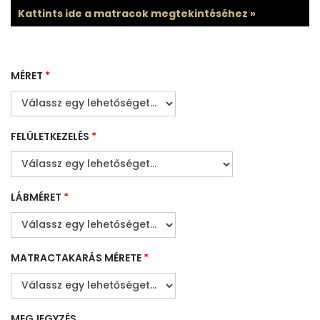
Kattints ide a matracok megtekintéséhez »
MÉRET
*
FELÜLETKEZELÉS
*
LÁBMÉRET
*
MATRACTAKARÁS MÉRETE
*
MEGJEGYZÉS