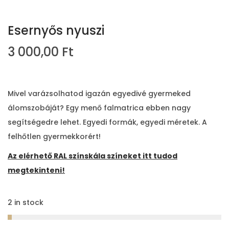
Esernyős nyuszi
3 000,00
Ft
Mivel varázsolhatod igazán egyedivé gyermeked
álomszobáját? Egy menő falmatrica ebben nagy
segítségedre lehet. Egyedi formák, egyedi méretek. A
felhőtlen gyermekkorért!
Az elérhető RAL színskála színeket itt tudod
megtekinteni!
2 in stock