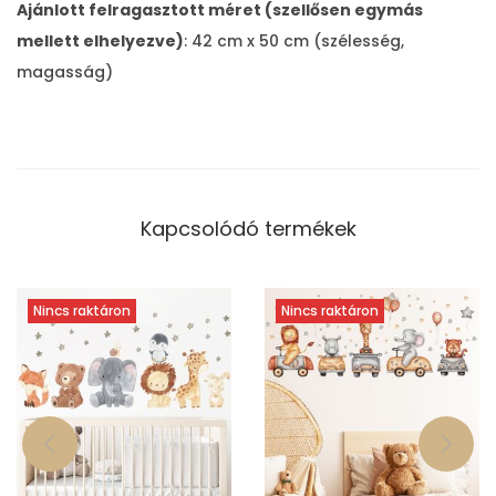
Ajánlott felragasztott méret (szellősen egymás
e
mellett elhelyezve)
: 42 cm x 50 cm (szélesség,
n
magasság)
n
y
i
s
é
Kapcsolódó termékek
g
Nincs raktáron
Nincs raktáron