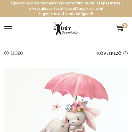
Ágyakra leadott rendelést leghamarabb
2026. szeptemberi
elkészüléssel/szállítással tudjuk vállalni!
Legyen neked is házikóágyad!
0
S
S
k
k
i
i
ELŐZŐ
KÖVETKEZŐ
p
p
t
t
o
o
n
c
a
o
v
n
i
t
g
e
a
n
t
t