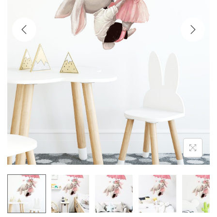
i
o
n