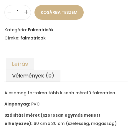
KOSÁRBA TESZEM
E
s
Kategória:
Falmatricák
e
Címke:
falmatricak
r
n
y
Leírás
ő
s
Vélemények (0)
n
y
A csomag tartalma több kisebb méretű falmatrica.
u
Alapanyag:
PVC
s
z
Szállítási méret (szorosan egymás mellett
i
elhelyezve):
60 cm x 30 cm (szélesség, magasság)
m