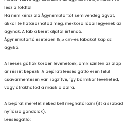
i
lesz a földtől.
s
Ha nem kérsz alá Ágyneműtartót sem vendég ágyat,
é
akkor te határozhatod meg, mekkora lábai legyenek az
g
ágynak. A láb a keret aljától értendő.
Ágyneműtartó esetében 18,5 cm-es lábakat kap az
ágyikó.
A leesés gátlók körben levehetőek, amik szintén az alap
ár részét képezik. A bejárati leesés gátló ezen felül
csavarmentesen van rögzítve, így bármikor leveheted,
vagy átrakhatod a másik oldalra.
A bejárat méretét neked kell meghatározni (itt a szabad
nyílásra gondolok).
Leesésgátló: