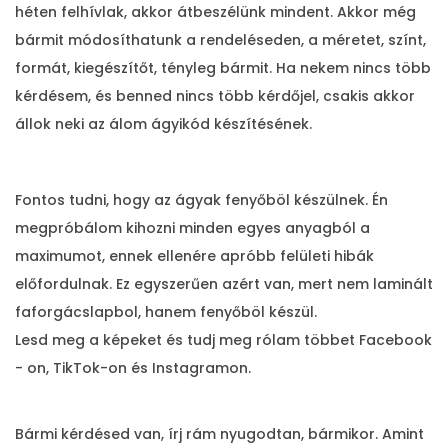
héten felhívlak, akkor átbeszélünk mindent. Akkor még
bármit módosíthatunk a rendeléseden, a méretet, színt,
formát, kiegészítőt, tényleg bármit. Ha nekem nincs több
kérdésem, és benned nincs több kérdőjel, csakis akkor
állok neki az álom ágyikód készítésének.
Fontos tudni, hogy az ágyak fenyőböl készülnek. Én
megpróbálom kihozni minden egyes anyagból a
maximumot, ennek ellenére apróbb felületi hibák
előfordulnak. Ez egyszerűen azért van, mert nem laminált
faforgácslapbol, hanem fenyőböl készül.
Lesd meg a képeket és tudj meg rólam többet Facebook
- on, TikTok-on és Instagramon.
Bármi kérdésed van, írj rám nyugodtan, bármikor. Amint