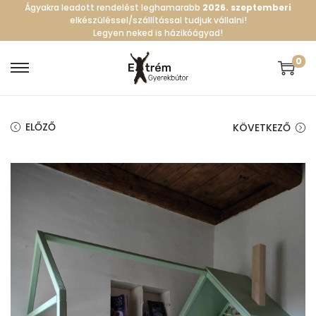
Ágyakra leadott rendelést leghamarabb
2026. szeptemberi
elkészüléssel/szállítással tudjuk vállalni!
Legyen neked is házikóágyad!
0
S
S
k
k
i
i
ELŐZŐ
KÖVETKEZŐ
p
p
t
t
o
o
n
c
a
o
v
n
i
t
g
e
a
n
t
t