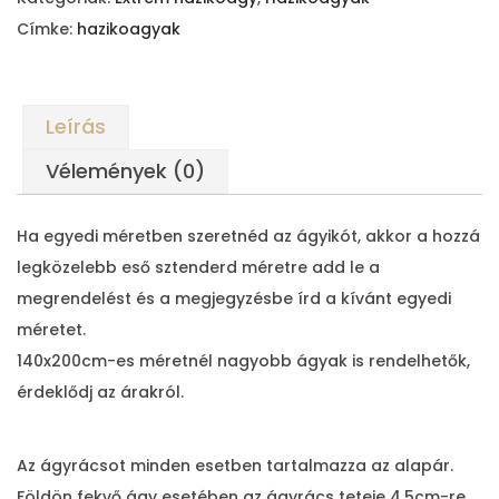
m
Címke:
hazikoagyak
a
h
á
Leírás
z
i
Vélemények (0)
k
ó
Ha egyedi méretben szeretnéd az ágyikót, akkor a hozzá
á
legközelebb eső sztenderd méretre add le a
g
megrendelést és a megjegyzésbe írd a kívánt egyedi
y
méretet.
m
140x200cm-es méretnél nagyobb ágyak is rendelhetők,
e
érdeklődj az árakról.
n
n
Az ágyrácsot minden esetben tartalmazza az alapár.
y
Földön fekvő ágy esetében az ágyrács teteje 4,5cm-re