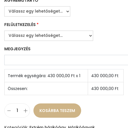
ÁGYNEMŰTARTÓ
*
FELÜLETKEZELÉS
*
MEGJEGYZÉS
Termék egységára:
430 000,00
Ft x 1
430 000,00
Ft
Összesen:
430 000,00
Ft
KOSÁRBA TESZEM
A
l
Kategóriák:
Extrém házikóágy
,
Házikóágyak