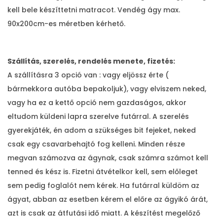
kell bele készíttetni matracot. Vendég ágy max.
90x200cm-es méretben kérhető.
Szállítás, szerelés, rendelés menete, fizetés:
A szállításra 3 opció van : vagy eljössz érte (
bármekkora autóba bepakoljuk), vagy elviszem neked,
vagy ha ez a kettő opció nem gazdaságos, akkor
eltudom küldeni lapra szerelve futárral. A szerelés
gyerekjáték, én adom a szükséges bit fejeket, neked
csak egy csavarbehajtó fog kelleni. Minden része
megvan számozva az ágynak, csak számra számot kell
tenned és kész is. Fizetni átvételkor kell, sem előleget
sem pedig foglalót nem kérek. Ha futárral küldöm az
ágyat, abban az esetben kérem el előre az ágyikó árát,
azt is csak az átfutási idő miatt. A készítést megelőző