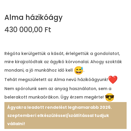
Alma házikóágy
430 000,00
Ft
Régóta kerülgettük a kását, érlelgettük a gondolatot,
mire kirajzolódtak az ágyikó körvonalai. Ahogy szokták
mondani, a jó munkához idő kell
.
Tehát megszületett az Alma nevű házikóágyunk!
Nem spórolunk sem az anyag használaton, sem a
belerakott munkaórákon. Úgy érzem megérte!
Ágyakra leadott rendelést leghamarabb 2026.
szeptemberi elkészüléssel/szállítással tudjuk
vállalni!