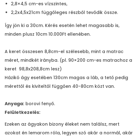
2,8×4,5 cm-es vízszintes,
2,2x4,5x21cm függőleges részből tevődik össze.
Így jön ki a 30cm. Kérés esetén lehet magasabb is,
minden plusz 10cm 10.000Ft ellenében.
A keret összesen 8,8cm-el szélesebb, mint a matrac
méret, mindkét irányba. (pl. 90×200 cm-es matrachoz a
keret 98,8x208,8cm lesz)
Házikó ágy esetében 130cm magas a láb, a tető pedig
mérettől és kiviteltől függően 40-80cm közt van.
Anyaga:
borovi fenyő.
Felületkezelés:
Ezeken az ágyakon bizony éleket nem találsz, mert
azokat én lemarom róla, legyen szó akár a normál, akár