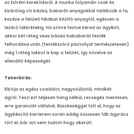
az Extrém kerekítésről. A munka folyamán csak és
kizárólag víz bázisú, babarát anyagokkal találkozik a fa,
kezdve a felületi hibákat kitöltő anyagtól, egészen a
lezáró lakkrétekig. Ha színre festve kéred az ágyikót,
akkor két réteg vizes bázisú bababarát festék
felhordása után (festékszóró pisztollyal természetesen)
még 1 réteg lakkot is kap a felület, így növelve az
ellenálló képességét.
Teherbírás:
Elbírja az egész családot, nagyszülőstől, mindkét
ágról. Teszi ezt teljesen hang nélkül, recsegés mentesen,
erre garanciát vállalok. Büszkeséggel tölt el, hogy az
ágykészítő karrierem során eddig összesen 1db ágyrács
tört el, bár azt sem tudom hogy sikerült.