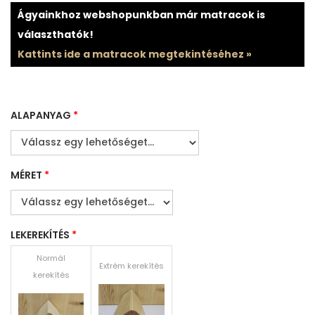
Ágyainkhoz webshopunkban már matracok is
választhatók!
Kattints ide a matracok megtekintéséhez »
ALAPANYAG
*
MÉRET
*
LEKEREKÍTÉS
*
Normál
Extrém kerekítés
kerekítés