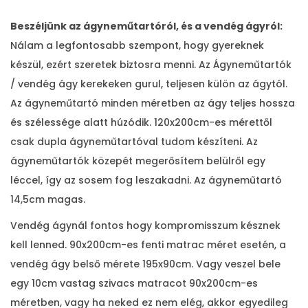
Beszéljünk az ágyneműtartóról, és a vendég ágyról:
Nálam a legfontosabb szempont, hogy gyereknek
készül, ezért szeretek biztosra menni. Az Ágyneműtartók
/ vendég ágy kerekeken gurul, teljesen külön az ágytól.
Az ágyneműtartó minden méretben az ágy teljes hossza
és szélessége alatt húzódik. 120x200cm-es mérettől
csak dupla ágyneműtartóval tudom készíteni. Az
ágyneműtartók közepét megerősítem belülről egy
léccel, így az sosem fog leszakadni. Az ágyneműtartó
14,5cm magas.
Vendég ágynál fontos hogy kompromisszum késznek
kell lenned. 90x200cm-es fenti matrac méret esetén, a
vendég ágy belső mérete 195x90cm. Vagy veszel bele
egy 10cm vastag szivacs matracot 90x200cm-es
méretben, vagy ha neked ez nem elég, akkor egyedileg