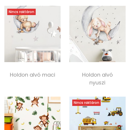
4 500,00
Ft
Kosárba teszem
Tovább olvasom
Nincs raktáron
Holdon alvó maci
Holdon alvó
nyuszi
3 000,00
Ft
3 500,00
Ft
Tovább olvasom
Kosárba teszem
Nincs raktáron