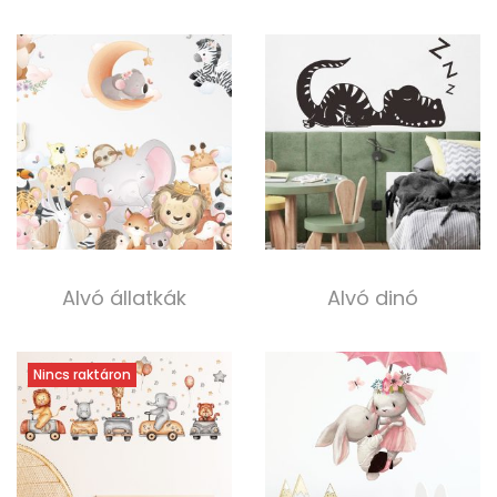
5 000,00
Ft
5 000,00
Ft
Tovább olvasom
Kosárba teszem
Alvó állatkák
Alvó dinó
4 500,00
Ft
3 500,00
Ft
Kosárba teszem
Kosárba teszem
Nincs raktáron