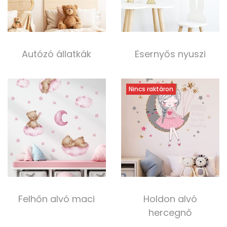
Autózó állatkák
Esernyős nyuszi
5 000,00
Ft
3 000,00
Ft
Tovább olvasom
Kosárba teszem
Nincs raktáron
Felhőn alvó maci
Holdon alvó
hercegnő
4 000,00
Ft