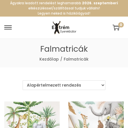
Ágyakra leadott rendelést leghamarabb
2026. szeptemberi
elkészüléssel/szállítással tudjuk vállalni!
Legyen neked is házikóágyad!
0
S
S
k
k
Falmatricák
i
i
p
p
Kezdőlap
/
Falmatricák
t
t
o
o
n
c
a
o
v
n
i
t
g
e
a
n
t
t