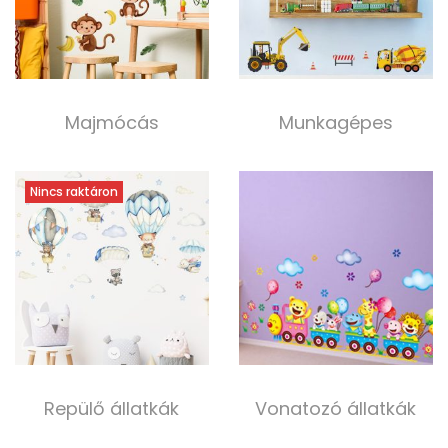
Majmócás
Munkagépes
4 000,00
Ft
4 000,00
Ft
Kosárba teszem
Tovább olvasom
Nincs raktáron
Repülő állatkák
Vonatozó állatkák
4 500,00
Ft
3 000,00
Ft