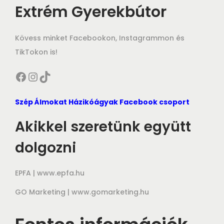
Extrém Gyerekbútor
Kövess minket Facebookon, Instagrammon és
TikTokon is!
Facebook
Instagram
TikTok
Szép Álmokat Házikóágyak Facebook csoport
Akikkel szeretünk együtt
dolgozni
EPFA |
www.epfa.hu
GO Marketing |
www.gomarketing.hu