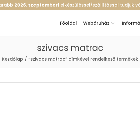
marabb
2026. szeptemberi
elkészüléssel/szállítással tudjuk vál
Főoldal
Webáruház
Informá
szivacs matrac
Kezdőlap
/
“szivacs matrac” címkével rendelkező termékek