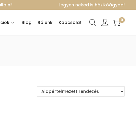
lalni!
Legyen neked is házikóágyad!
0
ciók
Blog
Rólunk
Kapcsolat