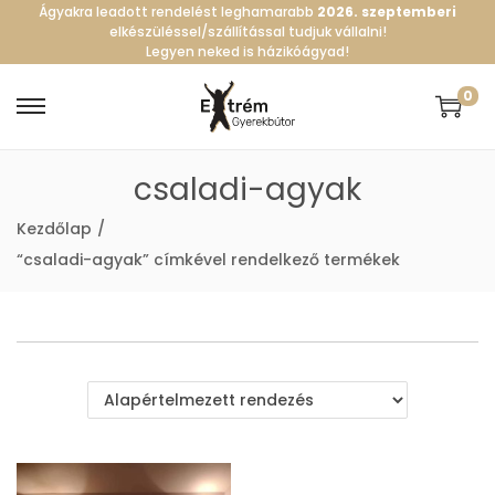
Ágyakra leadott rendelést leghamarabb
2026. szeptemberi
elkészüléssel/szállítással tudjuk vállalni!
Legyen neked is házikóágyad!
0
S
S
k
k
csaladi-agyak
i
i
p
p
Kezdőlap
/
t
t
“csaladi-agyak” címkével rendelkező termékek
o
o
n
c
a
o
v
n
i
t
g
e
a
n
t
t