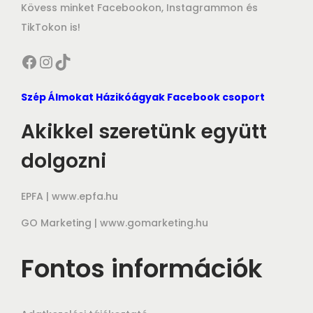
Kövess minket Facebookon, Instagrammon és
TikTokon is!
Facebook
Instagram
TikTok
Szép Álmokat Házikóágyak Facebook csoport
Akikkel szeretünk együtt
dolgozni
EPFA |
www.epfa.hu
GO Marketing |
www.gomarketing.hu
Fontos információk