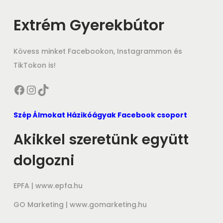
Extrém Gyerekbútor
Kövess minket Facebookon, Instagrammon és
TikTokon is!
Facebook
Instagram
TikTok
Szép Álmokat Házikóágyak Facebook csoport
Akikkel szeretünk együtt
dolgozni
EPFA |
www.epfa.hu
GO Marketing |
www.gomarketing.hu