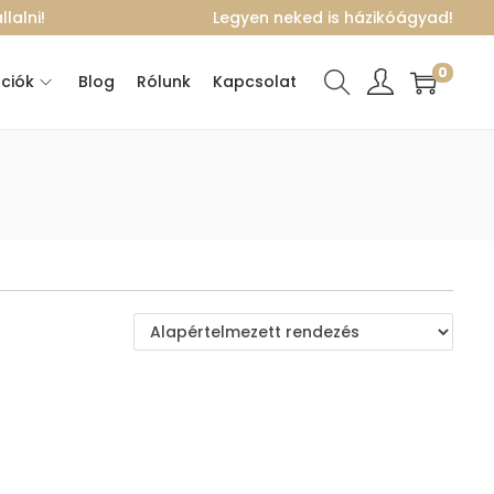
lalni!
Legyen neked is házikóágyad!
0
ciók
Blog
Rólunk
Kapcsolat