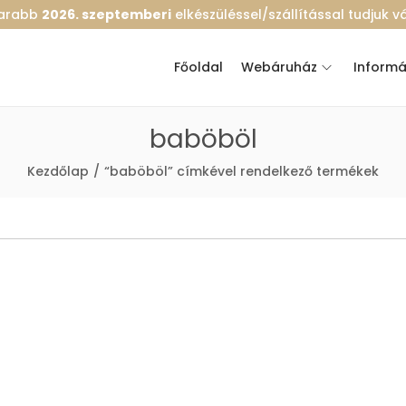
marabb
2026. szeptemberi
elkészüléssel/szállítással tudjuk vál
Főoldal
Webáruház
Informá
baböböl
Kezdőlap
/
“baböböl” címkével rendelkező termékek