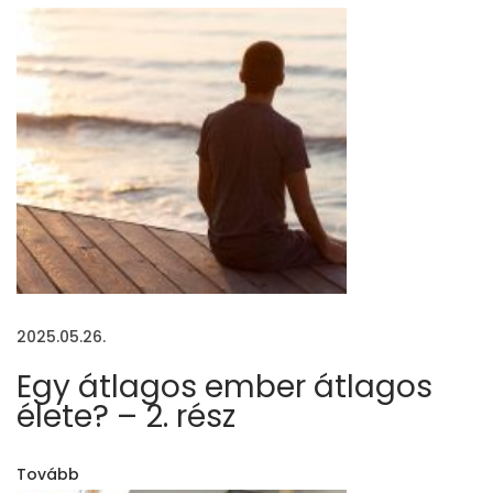
é
s
ű
á
g
y
a
n
o
r
m
2025.05.26.
á
Egy átlagos ember átlagos
l
élete? – 2. rész
á
g
Tovább
y