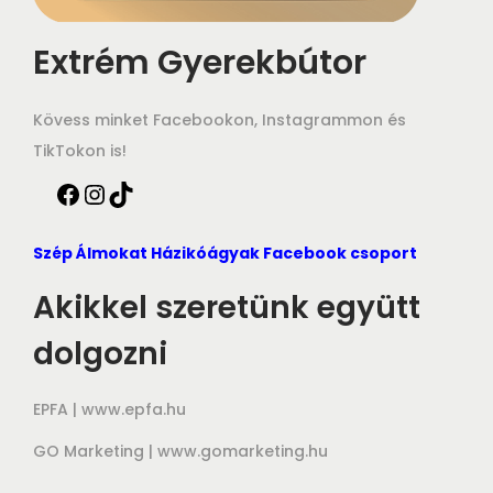
e
?
Extrém Gyerekbútor
–
2
Kövess minket Facebookon, Instagrammon és
.
TikTokon is!
r
é
s
Szép Álmokat Házikóágyak Facebook csoport
z
Akikkel szeretünk együtt
dolgozni
EPFA |
www.epfa.hu
GO Marketing |
www.gomarketing.hu