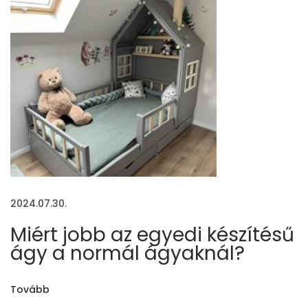
a
k
n
á
l
?
E
g
y
á
t
2024.07.30.
l
Miért jobb az egyedi készítésű
a
ágy a normál ágyaknál?
g
o
Tovább
s