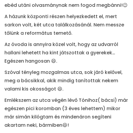
ebéd utáni olvasmánynak nem fogod megbánni!😉
A házunk központi részen helyezkedett el, mert
sarkon volt, két utca találkozásánál. Nem messze
tőlünk a református temető.
Az óvoda is annyira közel volt, hogy az udvarról
hallani lehetett ha kint játszottak a gyerekek…
Egészen hangosan 😄.
Szóval tényleg mozgalmas utca, sok járó kelővel,
meg a bácsikkal, akik mindig tanítottak nekem
valami kis okosságot 😄.
Emlékszem az utca végén lévő Tónihoz( bácsi) már
egészen pici koromban (3 éves lehettem) mikor
már simán kilógtam és mindenáron segíteni
akartam neki, bármiben😄!