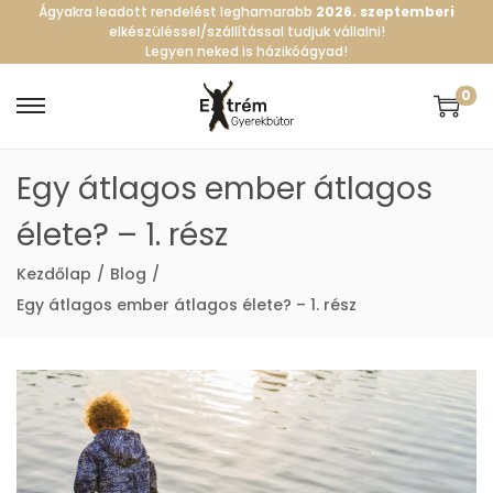
Ágyakra leadott rendelést leghamarabb
2026. szeptemberi
elkészüléssel/szállítással tudjuk vállalni!
Legyen neked is házikóágyad!
0
Egy átlagos ember átlagos
élete? – 1. rész
Kezdőlap
/
Blog
/
Egy átlagos ember átlagos élete? – 1. rész