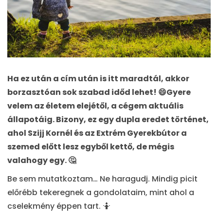
Ha ez után a cím után is itt maradtál, akkor
borzasztóan sok szabad időd lehet! 😄Gyere
velem az életem elejétől, a cégem aktuális
állapotáig. Bizony, ez egy dupla eredet történet,
ahol Szijj Kornél és az Extrém Gyerekbútor a
szemed előtt lesz egyből kettő, de mégis
valahogy egy. 🤔
Be sem mutatkoztam… Ne haragudj. Mindig picit
előrébb tekeregnek a gondolataim, mint ahol a
cselekmény éppen tart. 🤷