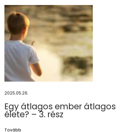
b
b
a
z
e
g
y
e
d
i
k
2025.05.26.
é
s
Egy átlagos ember átlagos
z
élete? – 3. rész
í
t
Tovább