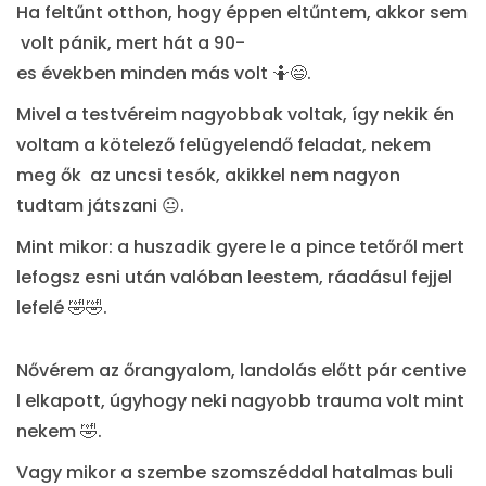
Ha feltűnt otthon, hogy éppen eltűntem, akkor sem
volt pánik, mert hát a 90-
es években minden más volt 🤷😄.
Mivel a testvéreim nagyobbak voltak, így nekik én
voltam a kötelező felügyelendő feladat, nekem
meg ők az uncsi tesók, akikkel nem nagyon
tudtam játszani 😐.
Mint mikor: a huszadik gyere le a pince tetőről mert
lefogsz esni után valóban leestem, ráadásul fejjel
lefelé 🤣🤣.
Nővérem az őrangyalom, landolás előtt pár centive
l elkapott, úgyhogy neki nagyobb trauma volt mint
nekem 🤣.
Vagy mikor a szembe szomszéddal hatalmas buli