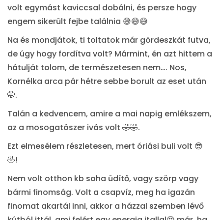
volt egymást kaviccsal dobálni, és persze hogy
engem sikerült fejbe találnia 😅😅😅
Na és mondjátok, ti toltatok már gördeszkát futva,
de úgy hogy fordítva volt? Mármint, én azt hittem a
hátulját tolom, de természetesen nem…. Nos,
Kornélka arca pár hétre sebbe borult az eset után
🤭.
Talán a kedvencem, amire a mai napig emlékszem,
az a mosogatószer ivás volt 🤣🤣.
Ezt elmesélem részletesen, mert óriási buli volt 😎
🤣!
Nem volt otthon kb soha üdítő, vagy szörp vagy
bármi finomság. Volt a csapvíz, meg ha igazán
finomat akartál inni, akkor a házzal szemben lévő
kútból ittál, ami felért egy energia itallal😍 már, ha