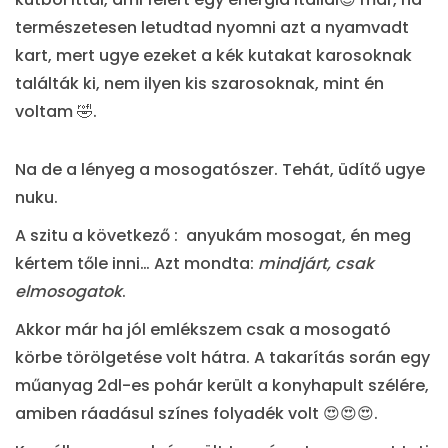
természetesen letudtad nyomni azt a nyamvadt
kart, mert ugye ezeket a kék kutakat karosoknak
találták ki, nem ilyen kis szarosoknak, mint én
voltam 🤣.
Na de a lényeg a mosogatószer. Tehát, üdítő ugye
nuku.
A szitu a következő : anyukám mosogat, én meg
kértem tőle inni… Azt mondta:
mindjárt, csak
elmosogatok
.
Akkor már ha jól emlékszem csak a mosogató
körbe törölgetése volt hátra. A takarítás során egy
műanyag 2dl-es pohár került a konyhapult szélére,
amiben ráadásul színes folyadék volt 😍😍😍.