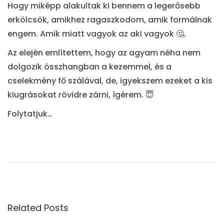
Hogy miképp alakultak ki bennem a legerősebb
erkölcsök, amikhez ragaszkodom, amik formálnak
engem. Amik miatt vagyok az aki vagyok 🤔.
Az elején említettem, hogy az agyam néha nem
dolgozik összhangban a kezemmel, és a
cselekmény fő szálával, de, igyekszem ezeket a kis
kiugrásokat rövidre zárni, ígérem. 😇
Folytatjuk…
M
i
é
r
t
j
Related Posts
o