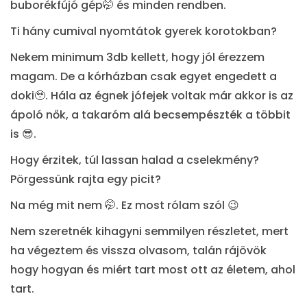
buborékfújó gép🤭 és minden rendben.
Ti hány cumival nyomtátok gyerek korotokban?
Nekem minimum 3db kellett, hogy jól érezzem
magam. De a kórházban csak egyet engedett a
doki🥹. Hála az égnek jófejek voltak már akkor is az
ápoló nők, a takaróm alá becsempészték a többit
is 😎.
Hogy érzitek, túl lassan halad a cselekmény?
Pörgessünk rajta egy picit?
Na még mit nem 🤭. Ez most rólam szól 😉
Nem szeretnék kihagyni semmilyen részletet, mert
ha végeztem és vissza olvasom, talán rájövök
hogy hogyan és miért tart most ott az életem, ahol
tart.