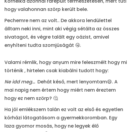
Kornélka azonnal rárepült természetesen, mert tuti
hogy valahonnan szörp került bele.
Pechemre nem az volt.. De akkora lendülettel
álltam neki inni, mint aki végig sétálta az összes
sivatagot, és végre talált egy oázist, amivel
enyhíteni tudta szomjúságát 🤤.
Valami rémlik, hogy anyum mire feleszmélt hogy mi
történik , hirtelen csak kiabálni tudott hogy:
Ne idd meg…
Dehát késő, mert lenyomtam😄. A
mai napig nem értem hogy miért nem éreztem
hogy ez nem szörp? 🤔
Ha jól emlékszem talán ez volt az első és egyetlen
kórházi látogatásom a gyermekkoromban. Egy
laza gyomor mosás, hogy ne legyek élő