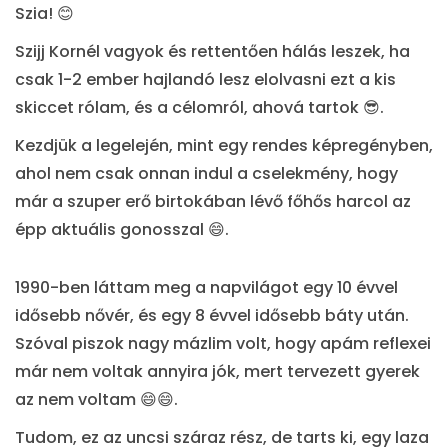
Szia! 😊
Szijj Kornél vagyok és rettentően hálás leszek, ha
csak 1-2 ember hajlandó lesz elolvasni ezt a kis
skiccet rólam, és a célomról, ahová tartok 😎.
Kezdjük a legelején, mint egy rendes képregényben,
ahol nem csak onnan indul a cselekmény, hogy
már a szuper erő birtokában lévő főhős harcol az
épp aktuális gonosszal 😄.
1990-ben láttam meg a napvilágot egy 10 évvel
idősebb nővér, és egy 8 évvel idősebb báty után.
Szóval piszok nagy mázlim volt, hogy apám reflexei
már nem voltak annyira jók, mert tervezett gyerek
az nem voltam 😄😄.
Tudom, ez az uncsi száraz rész, de tarts ki, egy laza